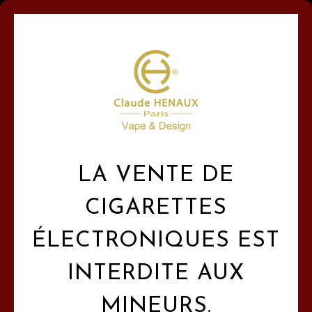
0,00
LA VENTE DE
CIGARETTES
ÉLECTRONIQUES EST
INTERDITE AUX
MINEURS.