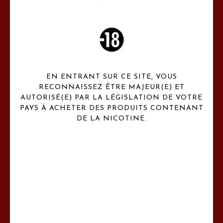
NOS COLLECTIONS
EN ENTRANT SUR CE SITE, VOUS
SAVEURS
RECONNAISSEZ ÊTRE MAJEUR(E) ET
AUTORISÉ(E) PAR LA LÉGISLATION DE VOTRE
Claude HENAUX Paris c'est une gamme de 12 e liquides premiums
uniques
PAYS À ACHETER DES PRODUITS CONTENANT
DE LA NICOTINE.