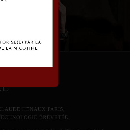
abrication
exclusives.
TORISÉ(E) PAR LA
E LA NICOTINE.
AL
CLAUDE HENAUX PARIS,
TECHNOLOGIE BREVETÉE