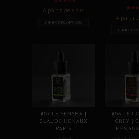
A partir de
6,90
€
A partir
CHOIX DES OPTIONS
CHOIX DES
#07 LE SENSHA |
#08 LE C
CLAUDE HENAUX
GREY | 
PARIS
HENAUX
,
,
E LIQUIDE
THÉ
AGRUME
E LIQ