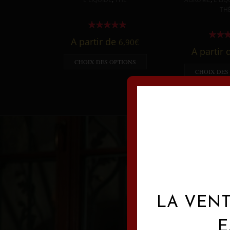
TH
A partir de
6,90
€
A partir
CHOIX DES OPTIONS
CHOIX DES
LA VENT
E