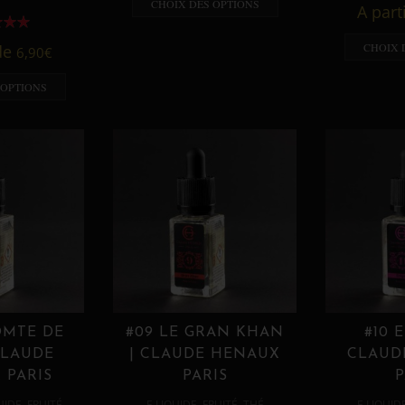
CHOIX DES OPTIONS
A part
CHOIX 
 de
6,90
€
 OPTIONS
OMTE DE
#09 LE GRAN KHAN
#10 
CLAUDE
| CLAUDE HENAUX
CLAUD
 PARIS
PARIS
P
,
,
,
,
UIDE
FRUITÉ
E LIQUIDE
FRUITÉ
THÉ
E LIQUID