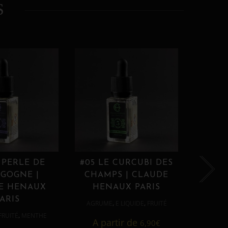
S
 PERLE DE
#05 LE CURCUBI DES
#06
GOGNE |
CHAMPS | CLAUDE
PROU
E HENAUX
HENAUX PARIS
HE
ARIS
,
,
AGRUME
E LIQUIDE
FRUITÉ
AGRUM
,
FRUITÉ
MENTHE
A partir de
6,90
€