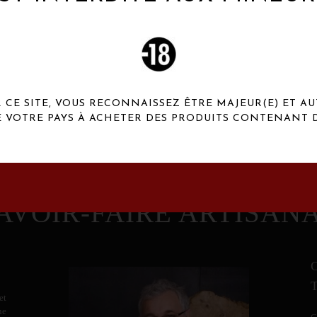
 Henaux Paris se démarquent par une originalité de
conception et une qualité de f
CE SITE, VOUS RECONNAISSEZ ÊTRE MAJEUR(E) ET AU
E VOTRE PAYS À ACHETER DES PRODUITS CONTENANT D
AVOIR-FAIRE ARTISAN
et
ne