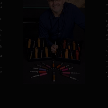
C
un
t
nt
o
m
é,
F
a
e
de
c
x,
e
s.
S
ds
b
té
v
er
C
m
ne
g
de
c