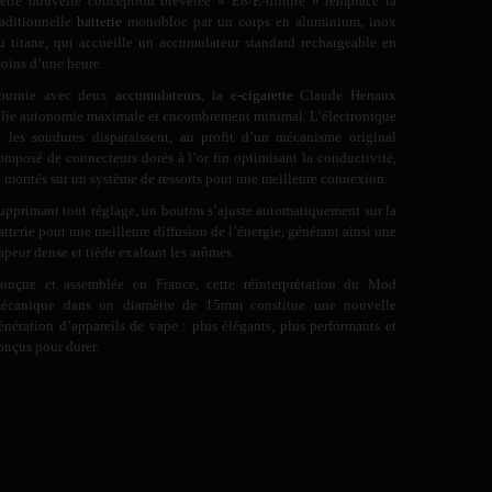
ette nouvelle conception brevetée « E8/E-nfinite » remplace la
raditionnelle
batterie
monobloc par un corps en aluminium, inox
u titane, qui accueille un accumulateur standard rechargeable en
oins d’une heure.
ournie avec deux
accumulateurs
, la
e-cigarette
Claude Henaux
llie autonomie maximale et encombrement minimal. L’électronique
t les soudures disparaissent, au profit d’un mécanisme original
omposé de connecteurs dorés à l’or fin optimisant la conductivité,
t montés sur un système de ressorts pour une meilleure connexion.
upprimant tout réglage, un bouton s’ajuste automatiquement sur la
atterie pour une meilleure diffusion de l’énergie, générant ainsi une
apeur dense et tiède exaltant les arômes.
onçue et assemblée en France, cette réinterprétation du Mod
écanique dans un diamètre de 15mm constitue une nouvelle
énération d’appareils de vape : plus élégants, plus performants et
onçus pour durer.