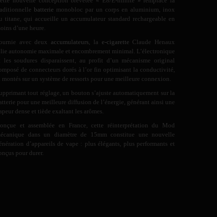
ette nouvelle conception brevetée « E8/E-nfinite » remplace la
raditionnelle
batterie
monobloc par un corps en aluminium, inox
u titane, qui accueille un accumulateur standard rechargeable en
oins d’une heure.
ournie avec deux
accumulateurs
, la
e-cigarette
Claude Henaux
llie autonomie maximale et encombrement minimal. L’électronique
t les soudures disparaissent, au profit d’un mécanisme original
omposé de connecteurs dorés à l’or fin optimisant la conductivité,
t montés sur un système de ressorts pour une meilleure connexion.
upprimant tout réglage, un bouton s’ajuste automatiquement sur la
atterie pour une meilleure diffusion de l’énergie, générant ainsi une
apeur dense et tiède exaltant les arômes.
onçue et assemblée en France, cette réinterprétation du Mod
écanique dans un diamètre de 15mm constitue une nouvelle
énération d’appareils de vape : plus élégants, plus performants et
onçus pour durer.