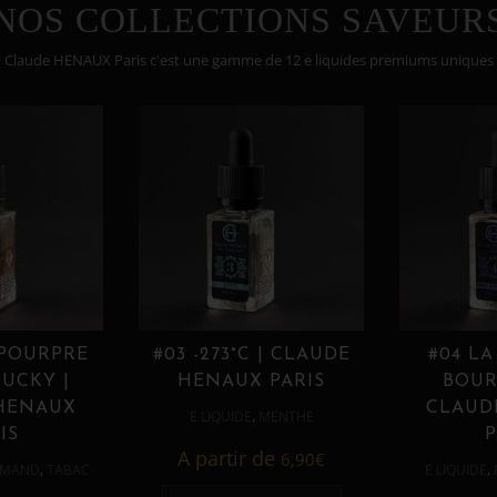
NOS COLLECTIONS SAVEUR
Claude HENAUX Paris c'est une gamme de 12 e liquides premiums uniques
 POURPRE
#03 -273°C | CLAUDE
#04 LA
UCKY |
HENAUX PARIS
BOUR
HENAUX
CLAUD
,
E LIQUIDE
MENTHE
IS
P
A partir de
6,90
€
,
,
MAND
TABAC
E LIQUIDE