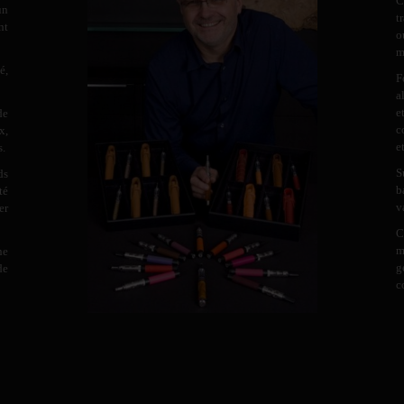
C
un
t
nt
o
m
é,
F
a
e
de
c
x,
e
s.
S
ds
b
té
v
er
C
m
ne
g
de
c