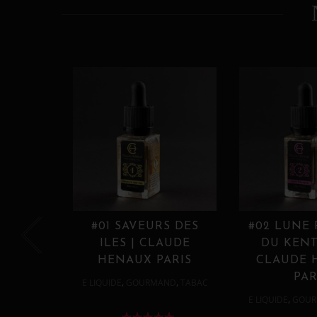
#01 SAVEURS DES
#02 LUNE
ILES | CLAUDE
DU KENT
HENAUX PARIS
CLAUDE 
PAR
,
,
E LIQUIDE
GOURMAND
TABAC
,
E LIQUIDE
GOUR