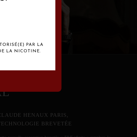
abrication
exclusives.
TORISÉ(E) PAR LA
E LA NICOTINE.
AL
CLAUDE HENAUX PARIS,
TECHNOLOGIE BREVETÉE