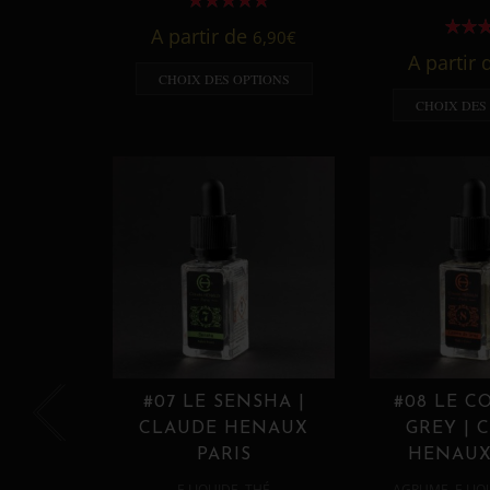
A partir de
6,90
€
A partir
CHOIX DES OPTIONS
CHOIX DES
#07 LE SENSHA |
#08 LE C
CLAUDE HENAUX
GREY | 
PARIS
HENAUX
,
,
E LIQUIDE
THÉ
AGRUME
E LIQ