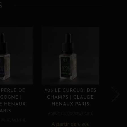
S
 PERLE DE
#05 LE CURCUBI DES
#06
GOGNE |
CHAMPS | CLAUDE
PROU
E HENAUX
HENAUX PARIS
HE
ARIS
,
,
AGRUME
E LIQUIDE
FRUITÉ
AGRUM
,
FRUITÉ
MENTHE
A partir de
6,90
€