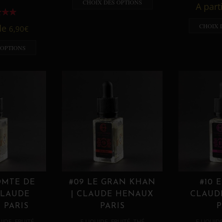
CHOIX DES OPTIONS
A part
CHOIX 
 de
6,90
€
 OPTIONS
OMTE DE
#09 LE GRAN KHAN
#10 
CLAUDE
| CLAUDE HENAUX
CLAUD
 PARIS
PARIS
P
,
,
,
,
UIDE
FRUITÉ
E LIQUIDE
FRUITÉ
THÉ
E LIQUID