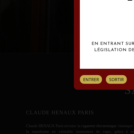
Les créations Claude
EN ENTRANT SUR 
LÉGISLATION D
ENTRER
SORTIR
S
CLAUDE HENAUX PARIS
Claude HENAUX
Paris revisite la
cigarette électronique
classique 
la transforme en véritable instrument de vape, grâce à u