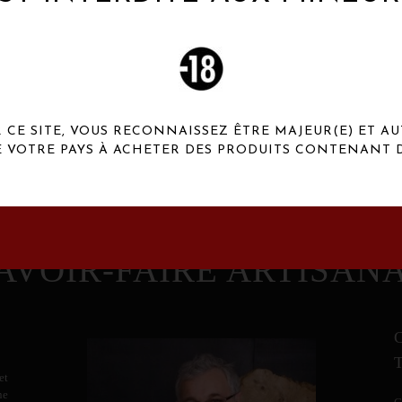
 Henaux Paris se démarquent par une originalité de
conception et une qualité de f
CE SITE, VOUS RECONNAISSEZ ÊTRE MAJEUR(E) ET AU
E VOTRE PAYS À ACHETER DES PRODUITS CONTENANT D
AVOIR-FAIRE ARTISAN
et
ne