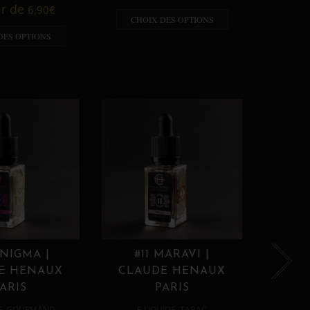
A p
ir de
6,90
€
CHOIX DES OPTIONS
CHO
DES OPTIONS
ENIGMA |
#11 MARAVI |
#12
E HENAUX
CLAUDE HENAUX
CLA
ARIS
PARIS
,
,
E
GOURMAND
E LIQUIDE
TABAC
E 