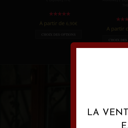
TH
A partir de
6,90
€
A partir
CHOIX DES OPTIONS
CHOIX DES
LA VENT
E