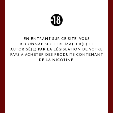
NOS COLLECTIONS
EN ENTRANT SUR CE SITE, VOUS
SAVEURS
RECONNAISSEZ ÊTRE MAJEUR(E) ET
AUTORISÉ(E) PAR LA LÉGISLATION DE VOTRE
Claude HENAUX Paris c'est une gamme de 12 e liquides premiums
uniques
PAYS À ACHETER DES PRODUITS CONTENANT
DE LA NICOTINE.