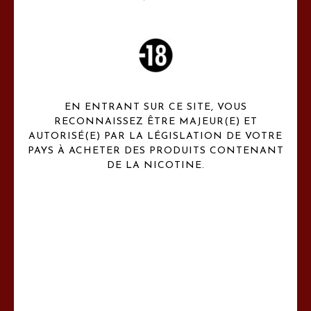
NOS COLLECTIONS
EN ENTRANT SUR CE SITE, VOUS
SAVEURS
RECONNAISSEZ ÊTRE MAJEUR(E) ET
AUTORISÉ(E) PAR LA LÉGISLATION DE VOTRE
Claude HENAUX Paris c'est une gamme de 12 e liquides premiums
uniques
PAYS À ACHETER DES PRODUITS CONTENANT
DE LA NICOTINE.