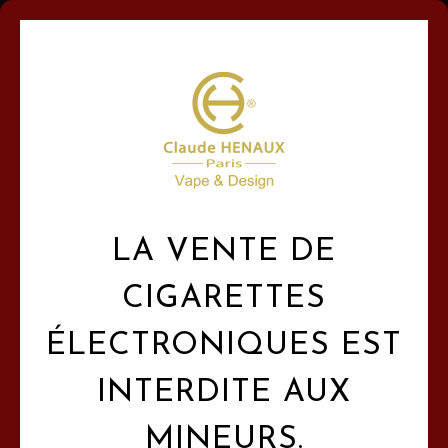
0,00
LA VENTE DE
CIGARETTES
ÉLECTRONIQUES EST
INTERDITE AUX
MINEURS.