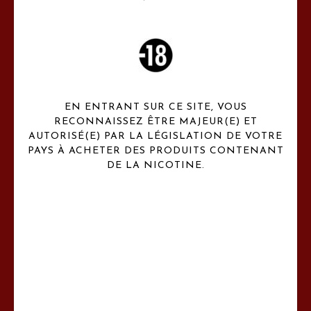
NOS COLLECTIONS
EN ENTRANT SUR CE SITE, VOUS
SAVEURS
RECONNAISSEZ ÊTRE MAJEUR(E) ET
AUTORISÉ(E) PAR LA LÉGISLATION DE VOTRE
Claude HENAUX Paris c'est une gamme de 12 e liquides premiums
uniques
PAYS À ACHETER DES PRODUITS CONTENANT
DE LA NICOTINE.