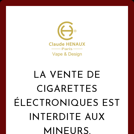
0,00
LA VENTE DE
CIGARETTES
ÉLECTRONIQUES EST
INTERDITE AUX
MINEURS.