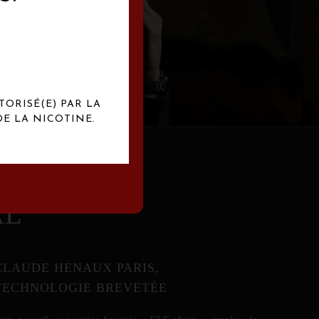
abrication
exclusives.
TORISÉ(E) PAR LA
E LA NICOTINE.
AL
CLAUDE HENAUX PARIS,
TECHNOLOGIE BREVETÉE