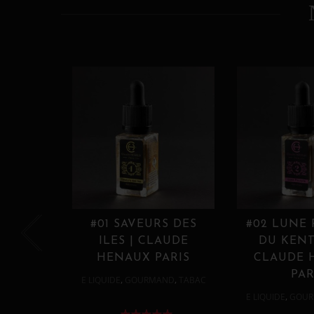
#01 SAVEURS DES
#02 LUNE
ILES | CLAUDE
DU KENT
HENAUX PARIS
CLAUDE 
PAR
,
,
E LIQUIDE
GOURMAND
TABAC
,
E LIQUIDE
GOUR