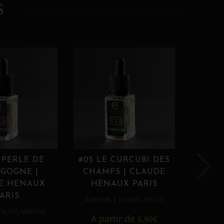
S
 PERLE DE
#05 LE CURCUBI DES
#06
GOGNE |
CHAMPS | CLAUDE
PROU
E HENAUX
HENAUX PARIS
HE
ARIS
,
,
AGRUME
E LIQUIDE
FRUITÉ
AGRUM
,
FRUITÉ
MENTHE
A partir de
6,90
€