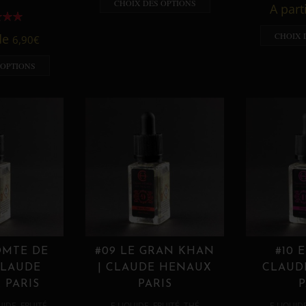
CHOIX DES OPTIONS
A part
CHOIX 
 de
6,90
€
 OPTIONS
OMTE DE
#09 LE GRAN KHAN
#10 
CLAUDE
| CLAUDE HENAUX
CLAUD
 PARIS
PARIS
P
,
,
,
,
UIDE
FRUITÉ
E LIQUIDE
FRUITÉ
THÉ
E LIQUID