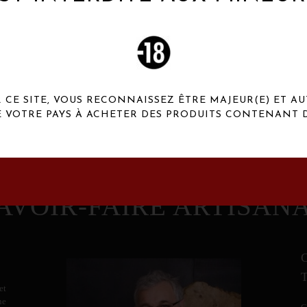
 Henaux Paris se démarquent par une originalité de
conception et une qualité de f
CE SITE, VOUS RECONNAISSEZ ÊTRE MAJEUR(E) ET AU
E VOTRE PAYS À ACHETER DES PRODUITS CONTENANT D
AVOIR-FAIRE ARTISAN
et
ne