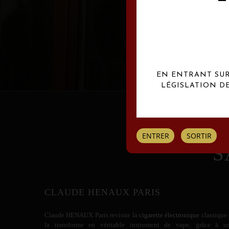
Les créations Claude
EN ENTRANT SUR 
LÉGISLATION D
ENTRER
SORTIR
S
CLAUDE HENAUX PARIS
Claude HENAUX
Paris revisite la
cigarette électronique
classique 
la transforme en véritable instrument de vape, grâce à u