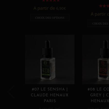
A partir de
6,90
€
A partir
CHOIX DES OPTIONS
CHOIX DES
#07 LE SENSHA |
#08 LE C
CLAUDE HENAUX
GREY | 
PARIS
HENAUX
,
,
E LIQUIDE
THÉ
AGRUME
E LIQ