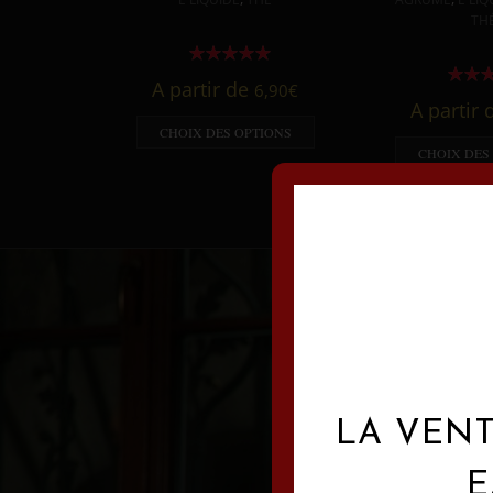
TH
A partir de
6,90
€
A partir
CHOIX DES OPTIONS
CHOIX DES
LA VENT
E