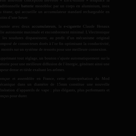
ette nouvelle conception brevetée « E8/E-nfinite » remplace la
raditionnelle
batterie
monobloc par un corps en aluminium, inox
u titane, qui accueille un accumulateur standard rechargeable en
oins d’une heure.
ournie avec deux
accumulateurs
, la
e-cigarette
Claude Henaux
llie autonomie maximale et encombrement minimal. L’électronique
t les soudures disparaissent, au profit d’un mécanisme original
omposé de connecteurs dorés à l’or fin optimisant la conductivité,
t montés sur un système de ressorts pour une meilleure connexion.
upprimant tout réglage, un bouton s’ajuste automatiquement sur la
atterie pour une meilleure diffusion de l’énergie, générant ainsi une
apeur dense et tiède exaltant les arômes.
onçue et assemblée en France, cette réinterprétation du Mod
écanique dans un diamètre de 15mm constitue une nouvelle
énération d’appareils de vape : plus élégants, plus performants et
onçus pour durer.