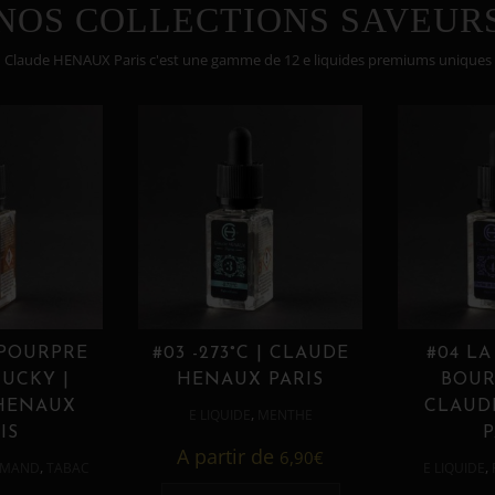
NOS COLLECTIONS SAVEUR
Claude HENAUX Paris c'est une gamme de 12 e liquides premiums uniques
 POURPRE
#03 -273°C | CLAUDE
#04 LA
UCKY |
HENAUX PARIS
BOUR
HENAUX
CLAUD
,
E LIQUIDE
MENTHE
IS
P
A partir de
6,90
€
,
,
MAND
TABAC
E LIQUIDE