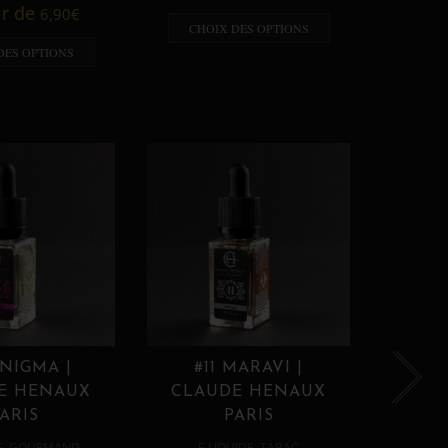
A p
ir de
6,90
€
CHOIX DES OPTIONS
CHO
DES OPTIONS
ENIGMA |
#11 MARAVI |
#12
E HENAUX
CLAUDE HENAUX
CLA
ARIS
PARIS
,
,
E
GOURMAND
E LIQUIDE
TABAC
E 