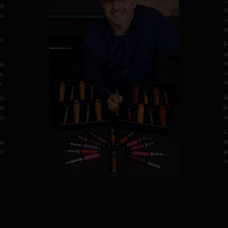
C
un
t
nt
o
m
é,
F
a
e
de
c
x,
e
s.
S
ds
b
té
v
er
C
m
ne
g
de
c