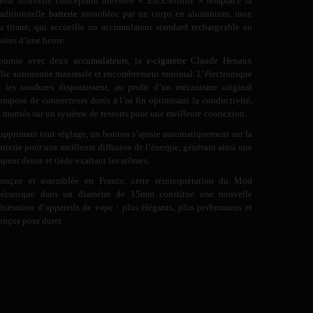
ette nouvelle conception brevetée « E8/E-nfinite » remplace la
raditionnelle
batterie
monobloc par un corps en aluminium, inox
u titane, qui accueille un accumulateur standard rechargeable en
oins d’une heure.
ournie avec deux
accumulateurs
, la
e-cigarette
Claude Henaux
llie autonomie maximale et encombrement minimal. L’électronique
t les soudures disparaissent, au profit d’un mécanisme original
omposé de connecteurs dorés à l’or fin optimisant la conductivité,
t montés sur un système de ressorts pour une meilleure connexion.
upprimant tout réglage, un bouton s’ajuste automatiquement sur la
atterie pour une meilleure diffusion de l’énergie, générant ainsi une
apeur dense et tiède exaltant les arômes.
onçue et assemblée en France, cette réinterprétation du Mod
écanique dans un diamètre de 15mm constitue une nouvelle
énération d’appareils de vape : plus élégants, plus performants et
onçus pour durer.