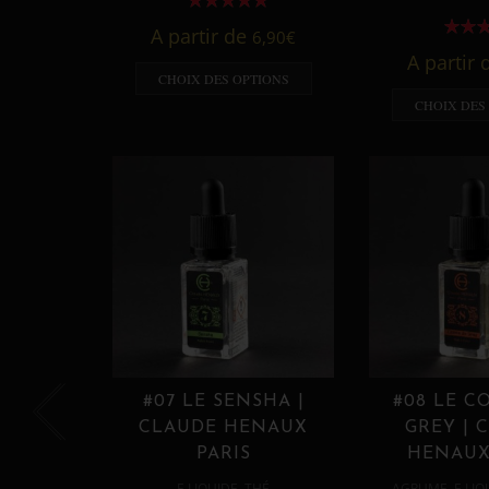
A partir de
6,90
€
A partir
CHOIX DES OPTIONS
CHOIX DES
#07 LE SENSHA |
#08 LE C
CLAUDE HENAUX
GREY | 
PARIS
HENAUX
,
,
E LIQUIDE
THÉ
AGRUME
E LIQ