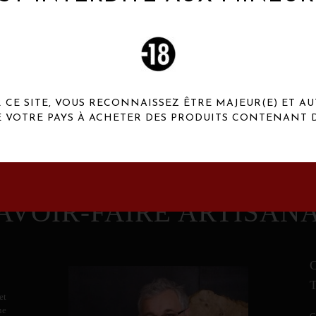
 Henaux Paris se démarquent par une originalité de
conception et une qualité de f
CE SITE, VOUS RECONNAISSEZ ÊTRE MAJEUR(E) ET AU
E VOTRE PAYS À ACHETER DES PRODUITS CONTENANT D
AVOIR-FAIRE ARTISAN
et
ne