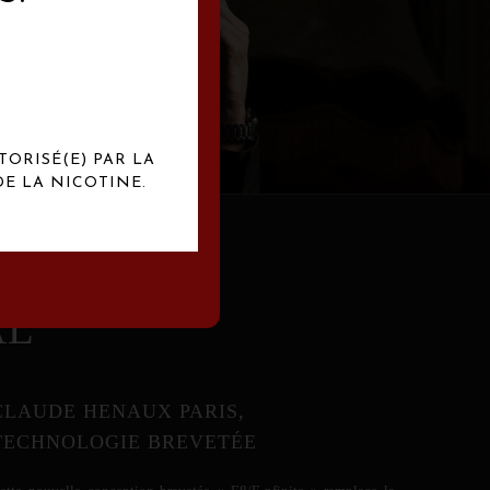
abrication
exclusives.
TORISÉ(E) PAR LA
E LA NICOTINE.
AL
CLAUDE HENAUX PARIS,
TECHNOLOGIE BREVETÉE