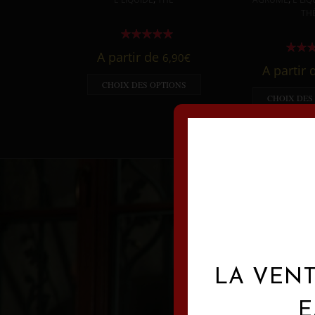
TH
A partir de
6,90
€
A partir
CHOIX DES OPTIONS
CHOIX DES
LA VENT
E