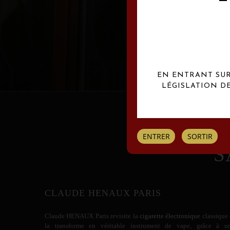
Les créations Claude
EN ENTRANT SUR 
LÉGISLATION D
ENTRER
SORTIR
S
CLAUDE HENAUX PARIS
Claude HENAUX
Paris revisite la
cigarette électronique
classique 
la transforme en véritable instrument de vape, grâce à u