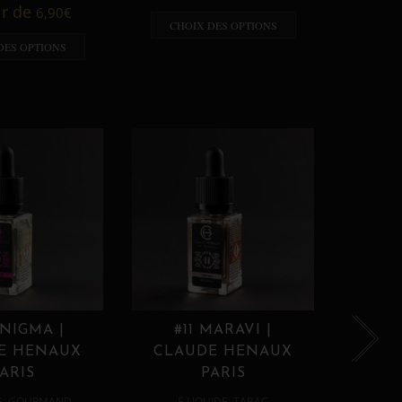
A p
ir de
6,90
€
CHOIX DES OPTIONS
CHO
DES OPTIONS
ENIGMA |
#11 MARAVI |
#12
E HENAUX
CLAUDE HENAUX
CLA
ARIS
PARIS
,
,
E
GOURMAND
E LIQUIDE
TABAC
E 