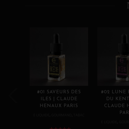
#01 SAVEURS DES
#02 LUNE
ILES | CLAUDE
DU KENT
HENAUX PARIS
CLAUDE 
PAR
,
,
E LIQUIDE
GOURMAND
TABAC
,
E LIQUIDE
GOUR