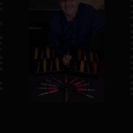
C
un
t
nt
o
m
é,
F
a
e
de
c
x,
e
s.
S
ds
b
té
v
er
C
m
ne
g
de
c