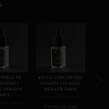
S
 PERLE DE
#05 LE CURCUBI DES
#06
GOGNE |
CHAMPS | CLAUDE
PROU
E HENAUX
HENAUX PARIS
HE
ARIS
,
,
AGRUME
E LIQUIDE
FRUITÉ
AGRUM
,
FRUITÉ
MENTHE
A partir de
6,90
€