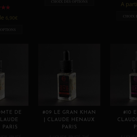
CHOIX DES OPTIONS
A part
CHOIX 
 de
6,90
€
 OPTIONS
OMTE DE
#09 LE GRAN KHAN
#10 
CLAUDE
| CLAUDE HENAUX
CLAUD
 PARIS
PARIS
P
,
,
,
,
UIDE
FRUITÉ
E LIQUIDE
FRUITÉ
THÉ
E LIQUID