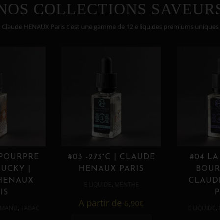
NOS COLLECTIONS SAVEUR
Claude HENAUX Paris c'est une gamme de 12 e liquides premiums uniques
 POURPRE
#03 -273°C | CLAUDE
#04 LA
UCKY |
HENAUX PARIS
BOUR
HENAUX
CLAUD
,
E LIQUIDE
MENTHE
IS
P
A partir de
6,90
€
,
,
MAND
TABAC
E LIQUIDE