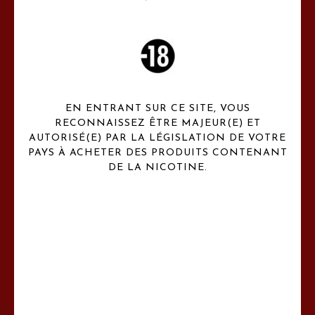
NOS COLLECTIONS
EN ENTRANT SUR CE SITE, VOUS
SAVEURS
RECONNAISSEZ ÊTRE MAJEUR(E) ET
AUTORISÉ(E) PAR LA LÉGISLATION DE VOTRE
Claude HENAUX Paris c'est une gamme de 12 e liquides premiums
uniques
PAYS À ACHETER DES PRODUITS CONTENANT
DE LA NICOTINE.