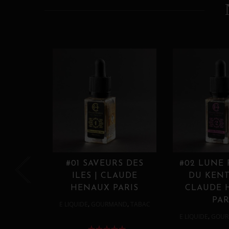
#01 SAVEURS DES
#02 LUNE
ILES | CLAUDE
DU KENT
HENAUX PARIS
CLAUDE 
PAR
,
,
E LIQUIDE
GOURMAND
TABAC
,
E LIQUIDE
GOUR