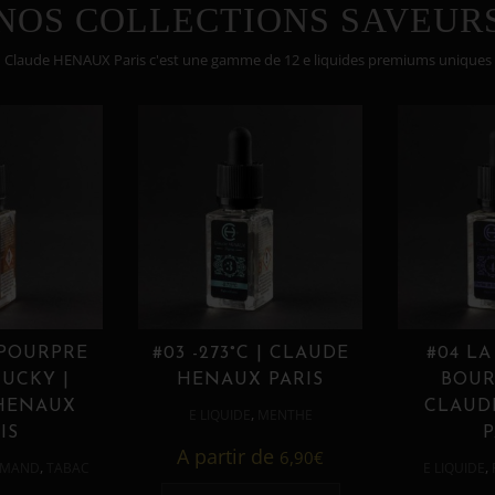
NOS COLLECTIONS SAVEUR
Claude HENAUX Paris c'est une gamme de 12 e liquides premiums uniques
 POURPRE
#03 -273°C | CLAUDE
#04 LA
UCKY |
HENAUX PARIS
BOUR
HENAUX
CLAUD
,
E LIQUIDE
MENTHE
IS
P
A partir de
6,90
€
,
,
MAND
TABAC
E LIQUIDE