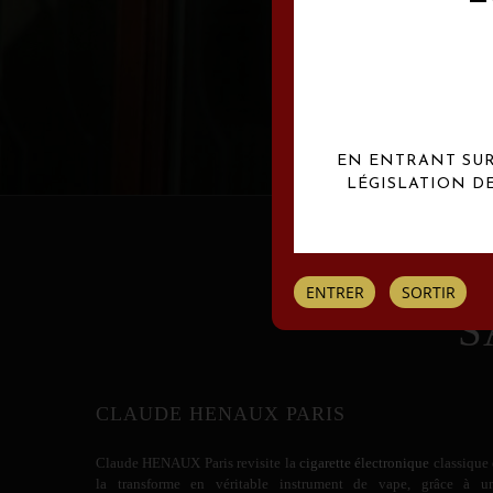
Les créations Claude
EN ENTRANT SUR 
LÉGISLATION D
ENTRER
SORTIR
S
CLAUDE HENAUX PARIS
Claude HENAUX
Paris revisite la
cigarette électronique
classique 
la transforme en véritable instrument de vape, grâce à u