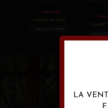
TH
A partir de
6,90
€
A partir
CHOIX DES OPTIONS
CHOIX DES
LA VENT
E