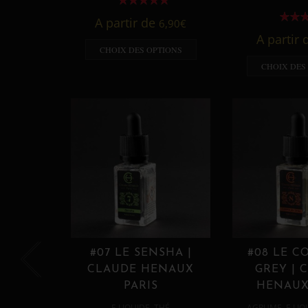
A partir de
6,90
€
A partir
CHOIX DES OPTIONS
CHOIX DES
#07 LE SENSHA |
#08 LE C
CLAUDE HENAUX
GREY | 
PARIS
HENAUX
,
,
E LIQUIDE
THÉ
AGRUME
E LIQ