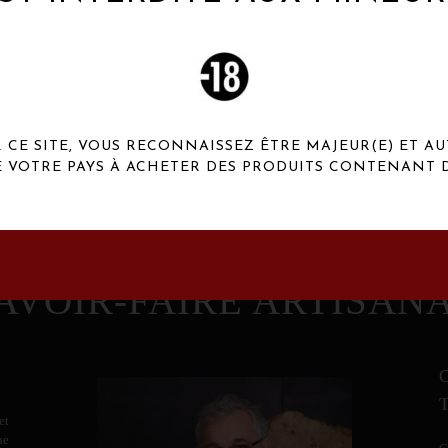
 Henaux Paris se démarquent par une originalité de
conception et une qualité de f
CE SITE, VOUS RECONNAISSEZ ÊTRE MAJEUR(E) ET AU
E VOTRE PAYS À ACHETER DES PRODUITS CONTENANT D
AVOIR-FAIRE ARTISAN
et
ne