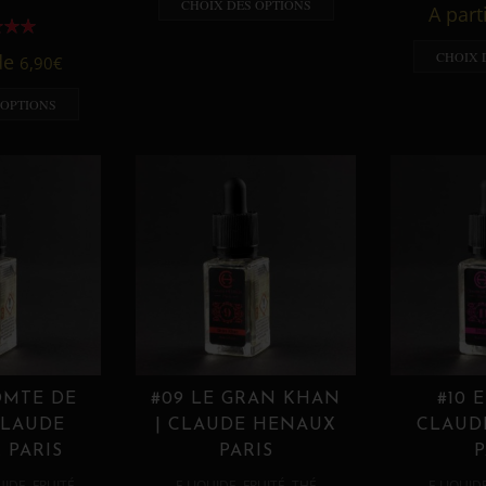
CHOIX DES OPTIONS
A part
CHOIX 
 de
6,90
€
 OPTIONS
OMTE DE
#09 LE GRAN KHAN
#10 
CLAUDE
| CLAUDE HENAUX
CLAUD
 PARIS
PARIS
P
,
,
,
,
UIDE
FRUITÉ
E LIQUIDE
FRUITÉ
THÉ
E LIQUID