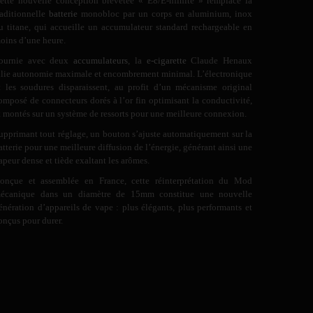
ette nouvelle conception brevetée « E8/E-nfinite » remplace la
raditionnelle
batterie
monobloc par un corps en aluminium, inox
u titane, qui accueille un accumulateur standard rechargeable en
oins d’une heure.
ournie avec deux
accumulateurs
, la
e-cigarette
Claude Henaux
llie autonomie maximale et encombrement minimal. L’électronique
t les soudures disparaissent, au profit d’un mécanisme original
omposé de connecteurs dorés à l’or fin optimisant la conductivité,
t montés sur un système de ressorts pour une meilleure connexion.
upprimant tout réglage, un bouton s’ajuste automatiquement sur la
atterie pour une meilleure diffusion de l’énergie, générant ainsi une
apeur dense et tiède exaltant les arômes.
onçue et assemblée en France, cette réinterprétation du Mod
écanique dans un diamètre de 15mm constitue une nouvelle
énération d’appareils de vape : plus élégants, plus performants et
onçus pour durer.