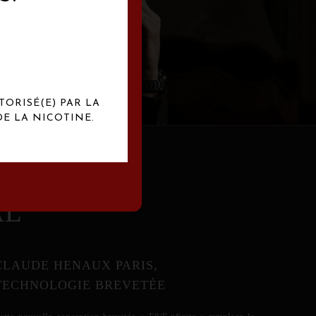
abrication
exclusives.
TORISÉ(E) PAR LA
E LA NICOTINE.
AL
CLAUDE HENAUX PARIS,
TECHNOLOGIE BREVETÉE