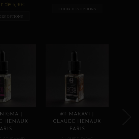
A p
ir de
6,90
€
CHOIX DES OPTIONS
CHO
DES OPTIONS
ENIGMA |
#11 MARAVI |
#12
E HENAUX
CLAUDE HENAUX
CLA
ARIS
PARIS
,
,
E
GOURMAND
E LIQUIDE
TABAC
E 