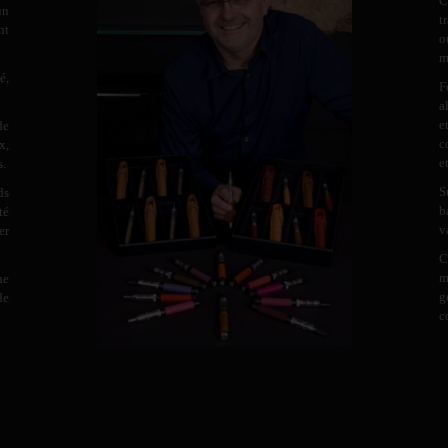
C
un
t
nt
o
m
é,
F
a
e
de
c
x,
e
s.
S
ds
b
té
v
er
C
m
ne
g
de
c