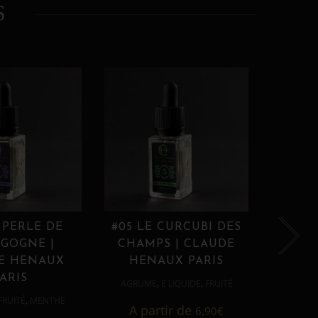
S
 PERLE DE
#05 LE CURCUBI DES
#06
GOGNE |
CHAMPS | CLAUDE
PROU
E HENAUX
HENAUX PARIS
HE
ARIS
,
,
AGRUME
E LIQUIDE
FRUITÉ
AGRUM
,
FRUITÉ
MENTHE
A partir de
6,90
€