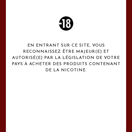
NOS COLLECTIONS
EN ENTRANT SUR CE SITE, VOUS
SAVEURS
RECONNAISSEZ ÊTRE MAJEUR(E) ET
AUTORISÉ(E) PAR LA LÉGISLATION DE VOTRE
Claude HENAUX Paris c'est une gamme de 12 e liquides premiums
uniques
PAYS À ACHETER DES PRODUITS CONTENANT
DE LA NICOTINE.