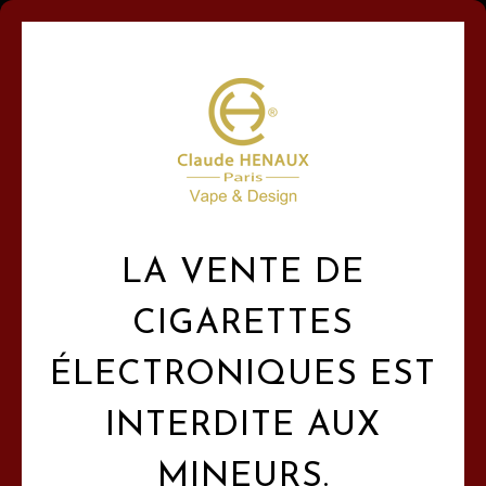
0,00
LA VENTE DE
CIGARETTES
ÉLECTRONIQUES EST
INTERDITE AUX
MINEURS.