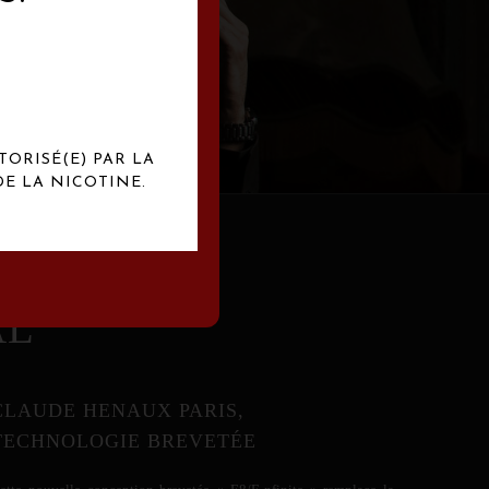
abrication
exclusives.
TORISÉ(E) PAR LA
E LA NICOTINE.
AL
CLAUDE HENAUX PARIS,
TECHNOLOGIE BREVETÉE