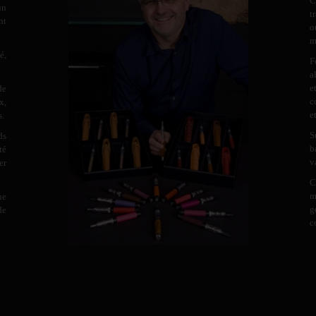
C
un
t
nt
o
m
é,
F
a
e
de
c
x,
e
s.
S
ds
b
té
v
er
C
m
ne
g
de
c