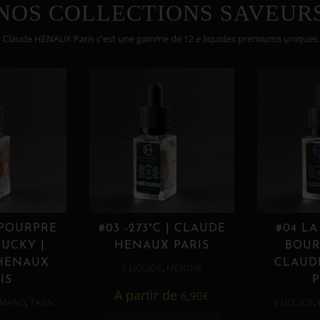
NOS COLLECTIONS SAVEUR
Claude HENAUX Paris c'est une gamme de 12 e liquides premiums uniques
 POURPRE
#03 -273°C | CLAUDE
#04 LA
UCKY |
HENAUX PARIS
BOUR
HENAUX
CLAUD
,
E LIQUIDE
MENTHE
IS
P
A partir de
6,90
€
,
,
MAND
TABAC
E LIQUIDE