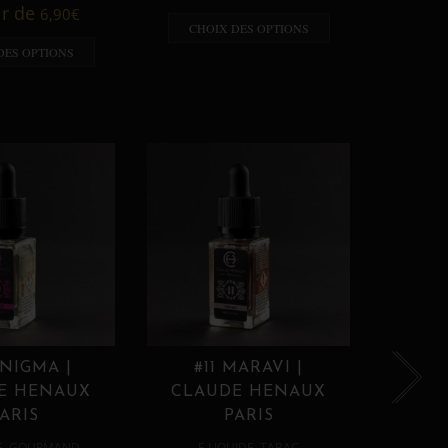
A p
ir de
6,90
€
CHOIX DES OPTIONS
CHO
DES OPTIONS
ENIGMA |
#11 MARAVI |
#12
E HENAUX
CLAUDE HENAUX
CLA
ARIS
PARIS
,
,
E
GOURMAND
E LIQUIDE
TABAC
E 