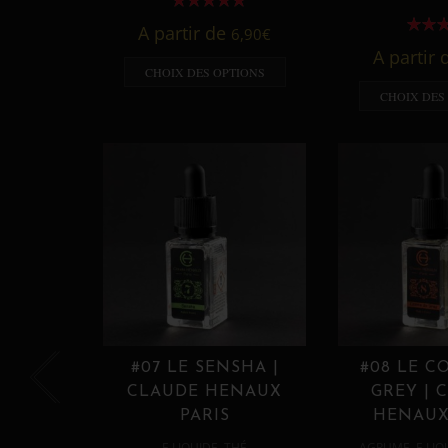
A partir de
6,90
€
A partir
CHOIX DES OPTIONS
CHOIX DES
#07 LE SENSHA |
#08 LE C
CLAUDE HENAUX
GREY | 
PARIS
HENAUX
,
,
E LIQUIDE
THÉ
AGRUME
E LIQ