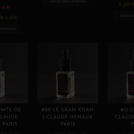
CHOIX DES OPTIONS
A part
CHOIX 
 de
6,90
€
 OPTIONS
OMTE DE
#09 LE GRAN KHAN
#10 
CLAUDE
| CLAUDE HENAUX
CLAUD
 PARIS
PARIS
P
,
,
,
,
UIDE
FRUITÉ
E LIQUIDE
FRUITÉ
THÉ
E LIQUID