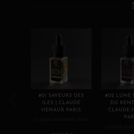
#01 SAVEURS DES
#02 LUNE
ILES | CLAUDE
DU KENT
HENAUX PARIS
CLAUDE 
PAR
,
,
E LIQUIDE
GOURMAND
TABAC
,
E LIQUIDE
GOUR