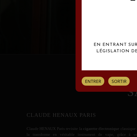
Les créations Claude
EN ENTRANT SUR 
LÉGISLATION D
ENTRER
SORTIR
S
CLAUDE HENAUX PARIS
Claude HENAUX
Paris revisite la
cigarette électronique
classique 
la transforme en véritable instrument de vape, grâce à u