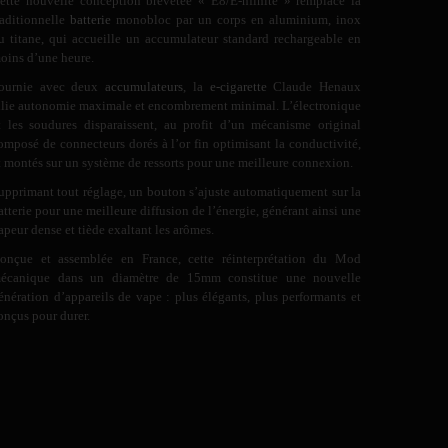
ette nouvelle conception brevetée « E8/E-nfinite » remplace la
raditionnelle
batterie
monobloc par un corps en aluminium, inox
u titane, qui accueille un accumulateur standard rechargeable en
oins d’une heure.
ournie avec deux
accumulateurs
, la
e-cigarette
Claude Henaux
llie autonomie maximale et encombrement minimal. L’électronique
t les soudures disparaissent, au profit d’un mécanisme original
omposé de connecteurs dorés à l’or fin optimisant la conductivité,
t montés sur un système de ressorts pour une meilleure connexion.
upprimant tout réglage, un bouton s’ajuste automatiquement sur la
atterie pour une meilleure diffusion de l’énergie, générant ainsi une
apeur dense et tiède exaltant les arômes.
onçue et assemblée en France, cette réinterprétation du Mod
écanique dans un diamètre de 15mm constitue une nouvelle
énération d’appareils de vape : plus élégants, plus performants et
onçus pour durer.