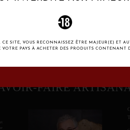
 Henaux Paris se démarquent par une originalité de
conception et une qualité de f
CE SITE, VOUS RECONNAISSEZ ÊTRE MAJEUR(E) ET AU
E VOTRE PAYS À ACHETER DES PRODUITS CONTENANT D
AVOIR-FAIRE ARTISAN
et
ne