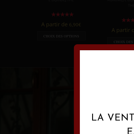
TH
A partir de
6,90
€
A partir
CHOIX DES OPTIONS
CHOIX DES
LA VENT
E