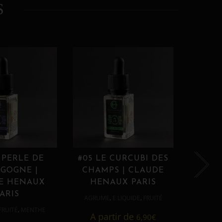
S
 PERLE DE
#05 LE CURCUBI DES
#06
GOGNE |
CHAMPS | CLAUDE
PROU
E HENAUX
HENAUX PARIS
HE
ARIS
,
,
AGRUME
E LIQUIDE
FRUITÉ
AGRUM
,
FRUITÉ
MENTHE
A partir de
6,90
€