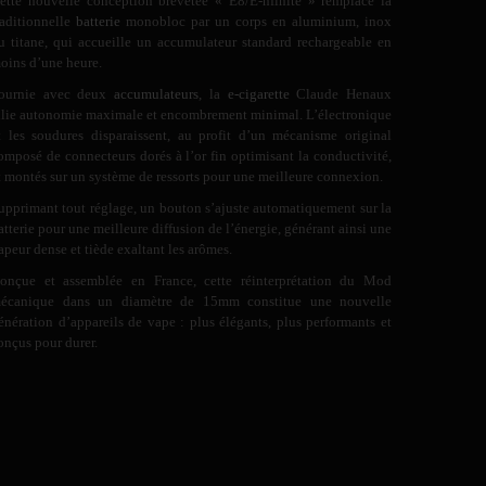
ette nouvelle conception brevetée « E8/E-nfinite » remplace la
raditionnelle
batterie
monobloc par un corps en aluminium, inox
u titane, qui accueille un accumulateur standard rechargeable en
oins d’une heure.
ournie avec deux
accumulateurs
, la
e-cigarette
Claude Henaux
llie autonomie maximale et encombrement minimal. L’électronique
t les soudures disparaissent, au profit d’un mécanisme original
omposé de connecteurs dorés à l’or fin optimisant la conductivité,
t montés sur un système de ressorts pour une meilleure connexion.
upprimant tout réglage, un bouton s’ajuste automatiquement sur la
atterie pour une meilleure diffusion de l’énergie, générant ainsi une
apeur dense et tiède exaltant les arômes.
onçue et assemblée en France, cette réinterprétation du Mod
écanique dans un diamètre de 15mm constitue une nouvelle
énération d’appareils de vape : plus élégants, plus performants et
onçus pour durer.