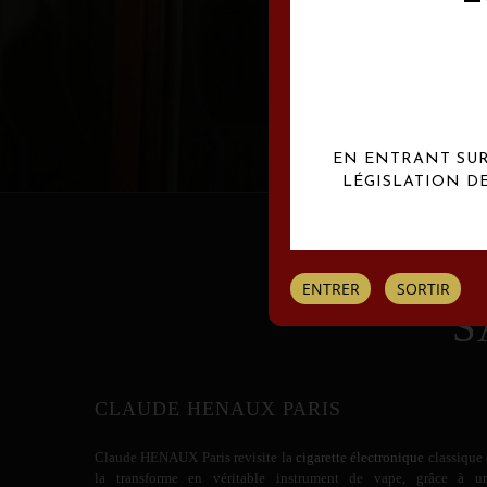
Les créations Claude
EN ENTRANT SUR 
LÉGISLATION D
ENTRER
SORTIR
S
CLAUDE HENAUX PARIS
Claude HENAUX
Paris revisite la
cigarette électronique
classique 
la transforme en véritable instrument de vape, grâce à u