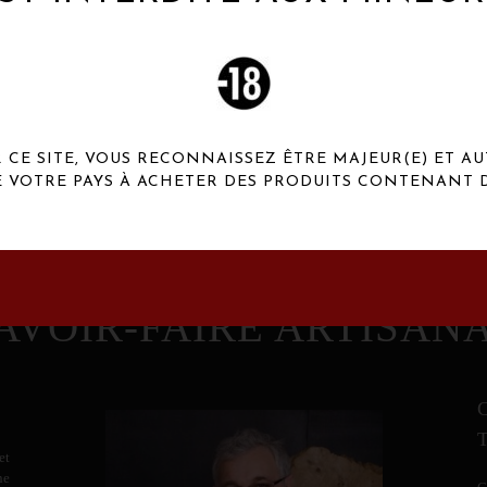
 Henaux Paris se démarquent par une originalité de
conception et une qualité de f
CE SITE, VOUS RECONNAISSEZ ÊTRE MAJEUR(E) ET AU
E VOTRE PAYS À ACHETER DES PRODUITS CONTENANT D
AVOIR-FAIRE ARTISAN
et
ne