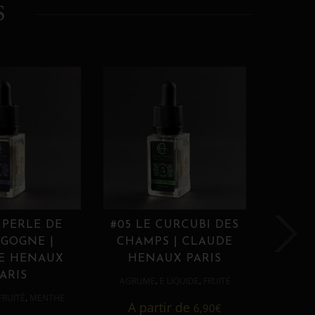
S
 PERLE DE
#05 LE CURCUBI DES
#06
GOGNE |
CHAMPS | CLAUDE
PROU
E HENAUX
HENAUX PARIS
HE
ARIS
,
,
AGRUME
E LIQUIDE
FRUITÉ
AGRUM
,
FRUITÉ
MENTHE
A partir de
6,90
€