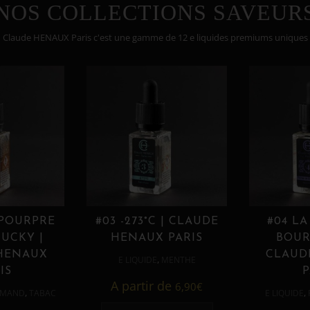
NOS COLLECTIONS SAVEUR
Claude HENAUX Paris c'est une gamme de 12 e liquides premiums uniques
 POURPRE
#03 -273°C | CLAUDE
#04 LA
UCKY |
HENAUX PARIS
BOUR
HENAUX
CLAUD
,
E LIQUIDE
MENTHE
IS
P
A partir de
6,90
€
,
,
MAND
TABAC
E LIQUIDE