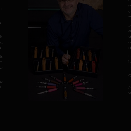
C
un
t
nt
o
m
é,
F
a
e
de
c
x,
e
s.
S
ds
b
té
v
er
C
m
ne
g
de
c