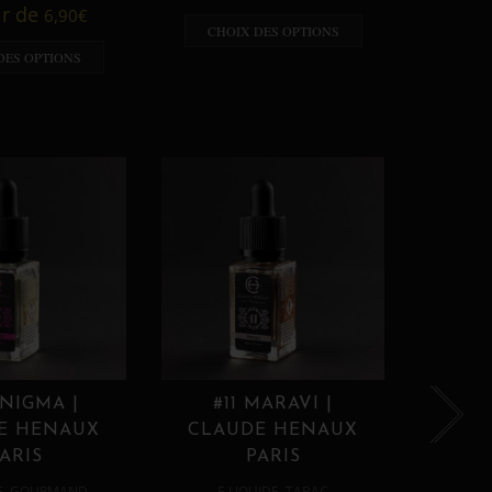
A p
ir de
6,90
€
CHOIX DES OPTIONS
CHO
DES OPTIONS
ENIGMA |
#11 MARAVI |
#12
E HENAUX
CLAUDE HENAUX
CLA
ARIS
PARIS
,
,
E
GOURMAND
E LIQUIDE
TABAC
E 