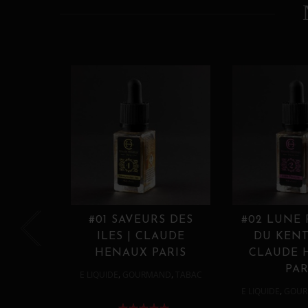
#01 SAVEURS DES
#02 LUNE
ILES | CLAUDE
DU KENT
HENAUX PARIS
CLAUDE 
PAR
,
,
E LIQUIDE
GOURMAND
TABAC
,
E LIQUIDE
GOUR