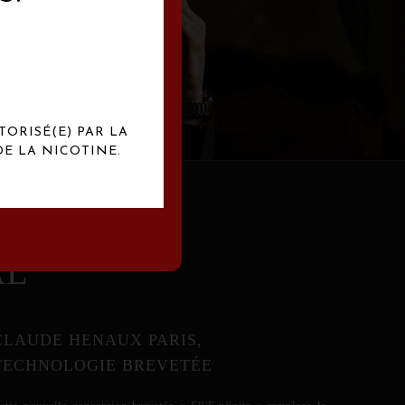
abrication
exclusives.
TORISÉ(E) PAR LA
E LA NICOTINE.
AL
CLAUDE HENAUX PARIS,
TECHNOLOGIE BREVETÉE