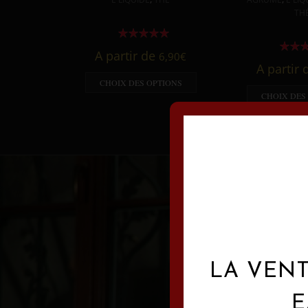
TH
A partir de
6,90
€
A partir
CHOIX DES OPTIONS
CHOIX DES
LA VENT
E