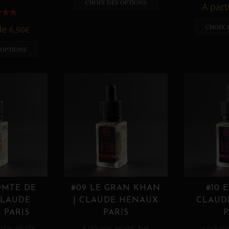
CHOIX DES OPTIONS
A part
CHOIX 
 de
6,90
€
 OPTIONS
OMTE DE
#09 LE GRAN KHAN
#10 
CLAUDE
| CLAUDE HENAUX
CLAUD
 PARIS
PARIS
P
,
,
,
,
UIDE
FRUITÉ
E LIQUIDE
FRUITÉ
THÉ
E LIQUID