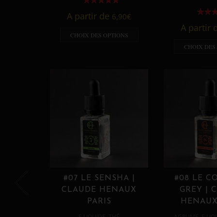
A partir de
6,90
€
A partir
CHOIX DES OPTIONS
CHOIX DES
#07 LE SENSHA |
#08 LE C
CLAUDE HENAUX
GREY | 
PARIS
HENAUX
,
,
E LIQUIDE
THÉ
AGRUME
E LIQ