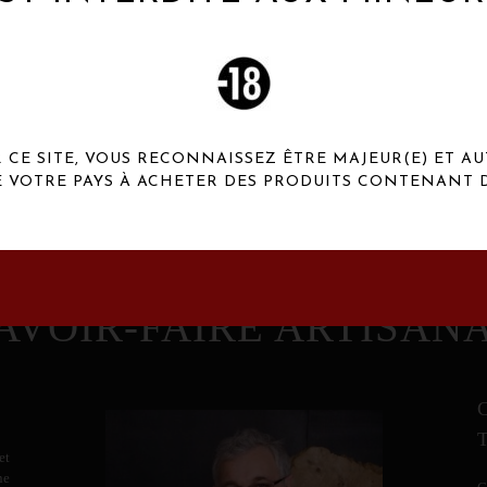
 Henaux Paris se démarquent par une originalité de
conception et une qualité de f
CE SITE, VOUS RECONNAISSEZ ÊTRE MAJEUR(E) ET AU
E VOTRE PAYS À ACHETER DES PRODUITS CONTENANT D
AVOIR-FAIRE ARTISAN
et
ne