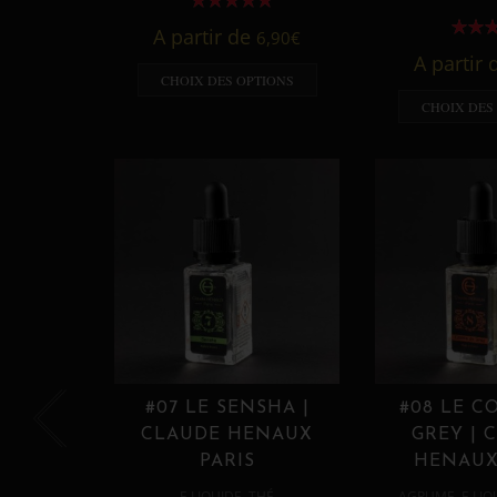
A partir de
6,90
€
A partir
CHOIX DES OPTIONS
CHOIX DES
#07 LE SENSHA |
#08 LE C
CLAUDE HENAUX
GREY | 
PARIS
HENAUX
,
,
E LIQUIDE
THÉ
AGRUME
E LIQ