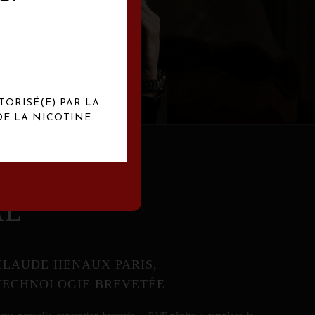
abrication
exclusives.
TORISÉ(E) PAR LA
E LA NICOTINE.
AL
CLAUDE HENAUX PARIS,
TECHNOLOGIE BREVETÉE