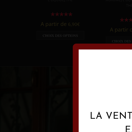
TH
A partir de
6,90
€
A partir
CHOIX DES OPTIONS
CHOIX DES
LA VENT
E