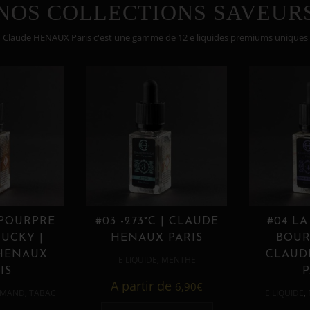
NOS COLLECTIONS SAVEUR
Claude HENAUX Paris c'est une gamme de 12 e liquides premiums uniques
 POURPRE
#03 -273°C | CLAUDE
#04 LA
UCKY |
HENAUX PARIS
BOUR
HENAUX
CLAUD
,
E LIQUIDE
MENTHE
IS
P
A partir de
6,90
€
,
,
MAND
TABAC
E LIQUIDE