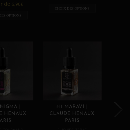
A p
ir de
6,90
€
CHOIX DES OPTIONS
CHO
DES OPTIONS
ENIGMA |
#11 MARAVI |
#12
E HENAUX
CLAUDE HENAUX
CLA
ARIS
PARIS
,
,
E
GOURMAND
E LIQUIDE
TABAC
E 