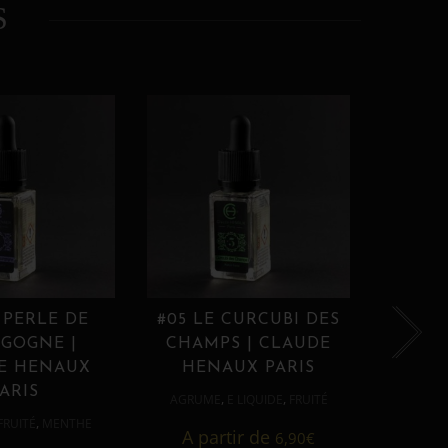
S
 PERLE DE
#05 LE CURCUBI DES
#06
GOGNE |
CHAMPS | CLAUDE
PROU
E HENAUX
HENAUX PARIS
HE
ARIS
,
,
AGRUME
E LIQUIDE
FRUITÉ
AGRUM
,
FRUITÉ
MENTHE
A partir de
6,90
€