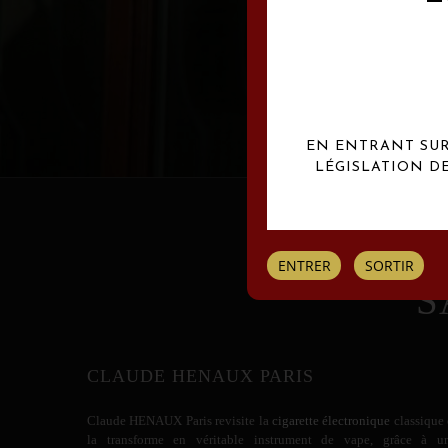
Les créations Claude
EN ENTRANT SUR 
LÉGISLATION D
ENTRER
SORTIR
S
CLAUDE HENAUX PARIS
Claude HENAUX
Paris revisite la
cigarette électronique
classique 
la transforme en véritable instrument de vape, grâce à u