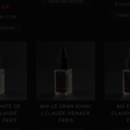
CHOIX DES OPTIONS
A part
CHOIX 
 de
6,90
€
 OPTIONS
OMTE DE
#09 LE GRAN KHAN
#10 
CLAUDE
| CLAUDE HENAUX
CLAUD
 PARIS
PARIS
P
,
,
,
,
UIDE
FRUITÉ
E LIQUIDE
FRUITÉ
THÉ
E LIQUID