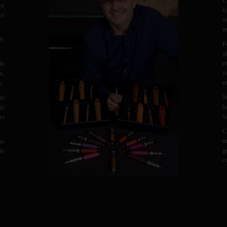
C
un
t
nt
o
m
é,
F
a
e
de
c
x,
e
s.
S
ds
b
té
v
er
C
m
ne
g
de
c