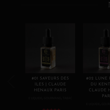
#01 SAVEURS DES
#02 LUNE
ILES | CLAUDE
DU KENT
HENAUX PARIS
CLAUDE 
PAR
,
,
E LIQUIDE
GOURMAND
TABAC
,
E LIQUIDE
GOUR