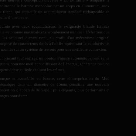
ette nouvelle conception brevetée « E8/E-nfinite » remplace la
raditionnelle
batterie
monobloc par un corps en aluminium, inox
u titane, qui accueille un accumulateur standard rechargeable en
oins d’une heure.
ournie avec deux
accumulateurs
, la
e-cigarette
Claude Henaux
llie autonomie maximale et encombrement minimal. L’électronique
t les soudures disparaissent, au profit d’un mécanisme original
omposé de connecteurs dorés à l’or fin optimisant la conductivité,
t montés sur un système de ressorts pour une meilleure connexion.
upprimant tout réglage, un bouton s’ajuste automatiquement sur la
atterie pour une meilleure diffusion de l’énergie, générant ainsi une
apeur dense et tiède exaltant les arômes.
onçue et assemblée en France, cette réinterprétation du Mod
écanique dans un diamètre de 15mm constitue une nouvelle
énération d’appareils de vape : plus élégants, plus performants et
onçus pour durer.