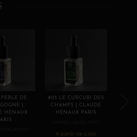
S
 PERLE DE
#05 LE CURCUBI DES
#06
GOGNE |
CHAMPS | CLAUDE
PROU
E HENAUX
HENAUX PARIS
HE
ARIS
,
,
AGRUME
E LIQUIDE
FRUITÉ
AGRUM
,
FRUITÉ
MENTHE
A partir de
6,90
€