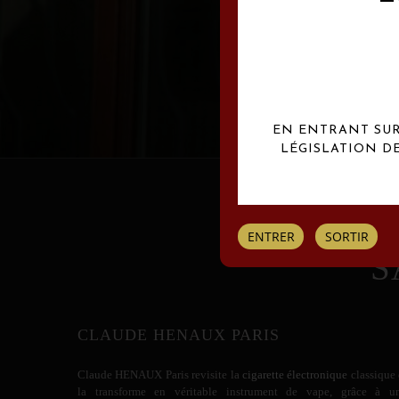
Les créations Claude
EN ENTRANT SUR 
LÉGISLATION D
ENTRER
SORTIR
S
CLAUDE HENAUX PARIS
Claude HENAUX
Paris revisite la
cigarette électronique
classique 
la transforme en véritable instrument de vape, grâce à u