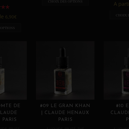
CHOIX DES OPTIONS
A part
CHOIX 
 de
6,90
€
 OPTIONS
OMTE DE
#09 LE GRAN KHAN
#10 
CLAUDE
| CLAUDE HENAUX
CLAUD
 PARIS
PARIS
P
,
,
,
,
UIDE
FRUITÉ
E LIQUIDE
FRUITÉ
THÉ
E LIQUID