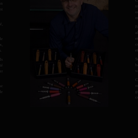
C
un
t
nt
o
m
é,
F
a
e
de
c
x,
e
s.
S
ds
b
té
v
er
C
m
ne
g
de
c