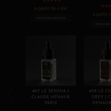
A partir de
6,90
€
A partir
CHOIX DES OPTIONS
CHOIX DES
#07 LE SENSHA |
#08 LE C
CLAUDE HENAUX
GREY | 
PARIS
HENAUX
,
,
E LIQUIDE
THÉ
AGRUME
E LIQ