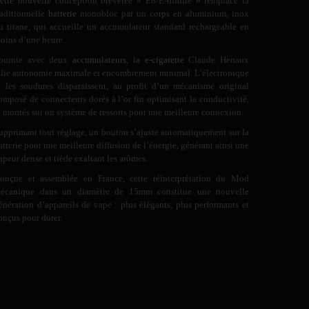
ette nouvelle conception brevetée « E8/E-nfinite » remplace la
raditionnelle
batterie
monobloc par un corps en aluminium, inox
u titane, qui accueille un accumulateur standard rechargeable en
oins d’une heure.
ournie avec deux
accumulateurs
, la
e-cigarette
Claude Henaux
llie autonomie maximale et encombrement minimal. L’électronique
t les soudures disparaissent, au profit d’un mécanisme original
omposé de connecteurs dorés à l’or fin optimisant la conductivité,
t montés sur un système de ressorts pour une meilleure connexion.
upprimant tout réglage, un bouton s’ajuste automatiquement sur la
atterie pour une meilleure diffusion de l’énergie, générant ainsi une
apeur dense et tiède exaltant les arômes.
onçue et assemblée en France, cette réinterprétation du Mod
écanique dans un diamètre de 15mm constitue une nouvelle
énération d’appareils de vape : plus élégants, plus performants et
onçus pour durer.