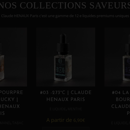
NOS COLLECTIONS SAVEUR
Claude HENAUX Paris c'est une gamme de 12 e liquides premiums uniques
 POURPRE
#03 -273°C | CLAUDE
#04 LA
UCKY |
HENAUX PARIS
BOUR
HENAUX
CLAUD
,
E LIQUIDE
MENTHE
IS
P
A partir de
6,90
€
,
,
MAND
TABAC
E LIQUIDE