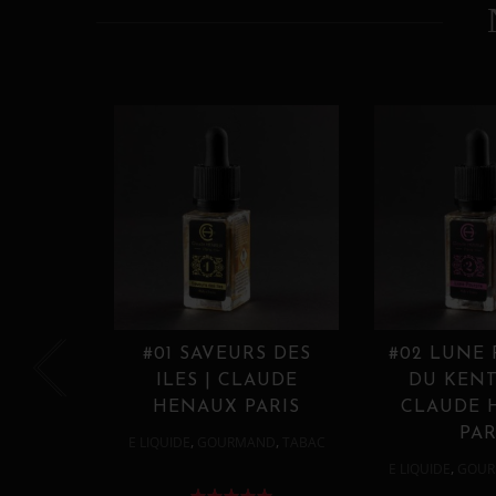
#01 SAVEURS DES
#02 LUNE
ILES | CLAUDE
DU KENT
HENAUX PARIS
CLAUDE 
PAR
,
,
E LIQUIDE
GOURMAND
TABAC
,
E LIQUIDE
GOUR