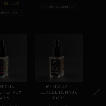
A p
ir de
6,90
€
CHOIX DES OPTIONS
CHO
DES OPTIONS
ENIGMA |
#11 MARAVI |
#12
E HENAUX
CLAUDE HENAUX
CLA
ARIS
PARIS
,
,
E
GOURMAND
E LIQUIDE
TABAC
E 