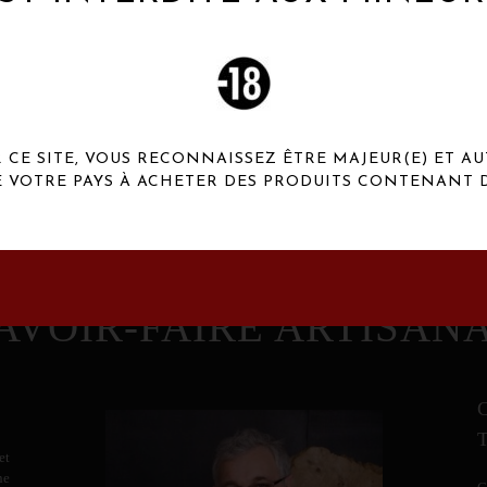
 Henaux Paris se démarquent par une originalité de
conception et une qualité de f
CE SITE, VOUS RECONNAISSEZ ÊTRE MAJEUR(E) ET AU
E VOTRE PAYS À ACHETER DES PRODUITS CONTENANT D
AVOIR-FAIRE ARTISAN
et
ne