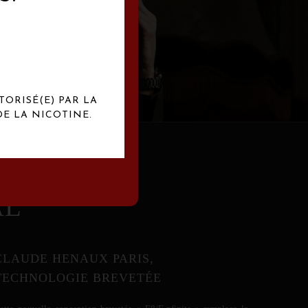
abrication
exclusives.
TORISÉ(E) PAR LA
E LA NICOTINE.
AL
CLAUDE HENAUX PARIS,
TECHNOLOGIE BREVETÉE