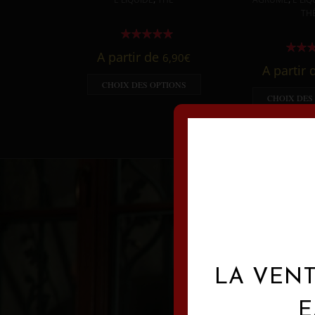
TH
A partir de
6,90
€
A partir
CHOIX DES OPTIONS
CHOIX DES
LA VENT
E