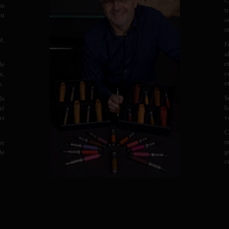
C
un
t
nt
o
m
é,
F
a
e
de
c
x,
e
s.
S
ds
b
té
v
er
C
m
ne
g
de
c