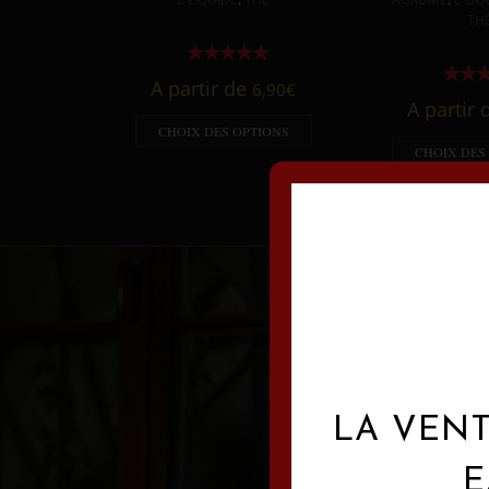
TH
A partir de
6,90
€
A partir
CHOIX DES OPTIONS
CHOIX DES
LA VENT
E