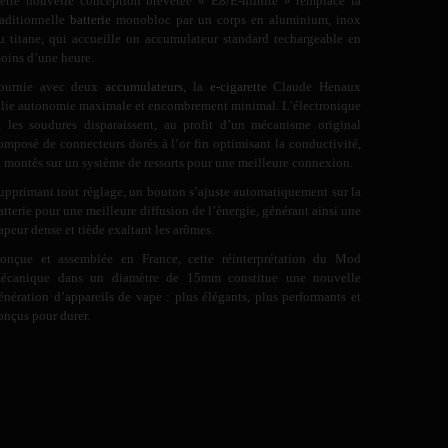
ette nouvelle conception brevetée « E8/E-nfinite » remplace la
raditionnelle
batterie
monobloc par un corps en aluminium, inox
u titane, qui accueille un accumulateur standard rechargeable en
oins d’une heure.
ournie avec deux
accumulateurs
, la
e-cigarette
Claude Henaux
llie autonomie maximale et encombrement minimal. L’électronique
t les soudures disparaissent, au profit d’un mécanisme original
omposé de connecteurs dorés à l’or fin optimisant la conductivité,
t montés sur un système de ressorts pour une meilleure connexion.
upprimant tout réglage, un bouton s’ajuste automatiquement sur la
atterie pour une meilleure diffusion de l’énergie, générant ainsi une
apeur dense et tiède exaltant les arômes.
onçue et assemblée en France, cette réinterprétation du Mod
écanique dans un diamètre de 15mm constitue une nouvelle
énération d’appareils de vape : plus élégants, plus performants et
onçus pour durer.