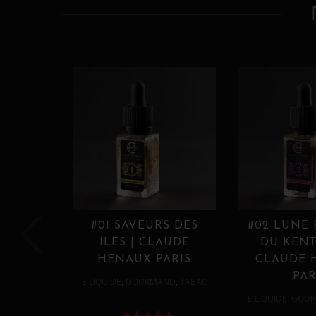
#01 SAVEURS DES
#02 LUNE
ILES | CLAUDE
DU KENT
HENAUX PARIS
CLAUDE 
PAR
,
,
E LIQUIDE
GOURMAND
TABAC
,
E LIQUIDE
GOUR