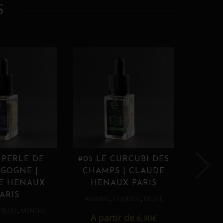
S
 PERLE DE
#05 LE CURCUBI DES
#06
GOGNE |
CHAMPS | CLAUDE
PROU
E HENAUX
HENAUX PARIS
HE
ARIS
,
,
AGRUME
E LIQUIDE
FRUITÉ
AGRUM
,
FRUITÉ
MENTHE
A partir de
6,90
€