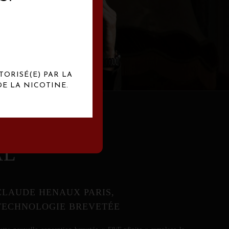
abrication
exclusives.
TORISÉ(E) PAR LA
E LA NICOTINE.
AL
CLAUDE HENAUX PARIS,
TECHNOLOGIE BREVETÉE