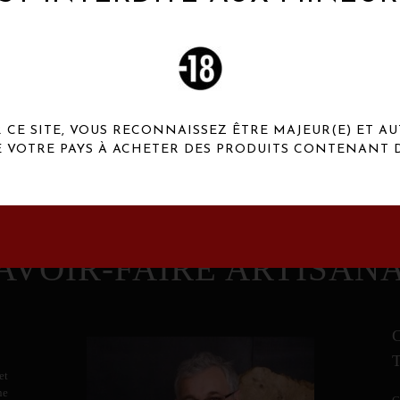
 Henaux Paris se démarquent par une originalité de
conception et une qualité de f
CE SITE, VOUS RECONNAISSEZ ÊTRE MAJEUR(E) ET AU
E VOTRE PAYS À ACHETER DES PRODUITS CONTENANT D
AVOIR-FAIRE ARTISAN
et
ne