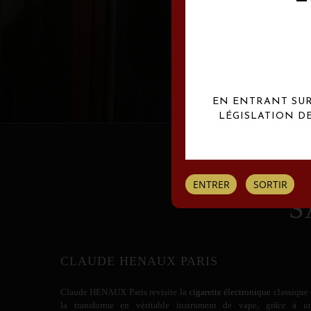
Les créations Claude
EN ENTRANT SUR 
LÉGISLATION D
ENTRER
SORTIR
S
CLAUDE HENAUX PARIS
Claude HENAUX
Paris revisite la
cigarette électronique
classique 
la transforme en véritable instrument de vape, grâce à u