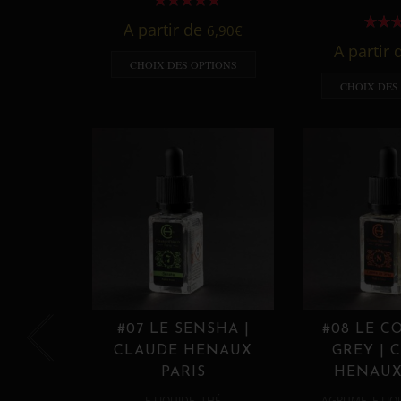
A partir de
6,90
€
A partir
CHOIX DES OPTIONS
CHOIX DES
#07 LE SENSHA |
#08 LE C
CLAUDE HENAUX
GREY | 
PARIS
HENAUX
,
,
E LIQUIDE
THÉ
AGRUME
E LIQ