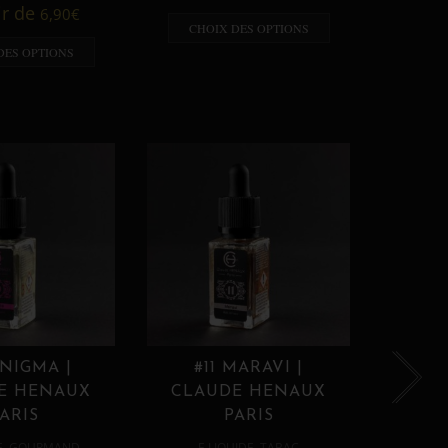
A p
ir de
6,90
€
CHOIX DES OPTIONS
CHO
DES OPTIONS
ENIGMA |
#11 MARAVI |
#12
E HENAUX
CLAUDE HENAUX
CLA
ARIS
PARIS
,
,
E
GOURMAND
E LIQUIDE
TABAC
E 