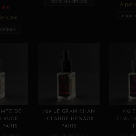
CHOIX DES OPTIONS
A part
CHOIX 
 de
6,90
€
 OPTIONS
OMTE DE
#09 LE GRAN KHAN
#10 
CLAUDE
| CLAUDE HENAUX
CLAUD
 PARIS
PARIS
P
,
,
,
,
UIDE
FRUITÉ
E LIQUIDE
FRUITÉ
THÉ
E LIQUID