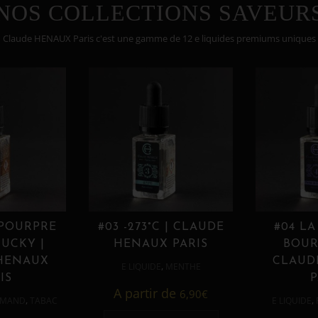
NOS COLLECTIONS SAVEUR
Claude HENAUX Paris c'est une gamme de 12 e liquides premiums uniques
 POURPRE
#03 -273°C | CLAUDE
#04 LA
UCKY |
HENAUX PARIS
BOUR
HENAUX
CLAUD
,
E LIQUIDE
MENTHE
IS
P
A partir de
6,90
€
,
,
MAND
TABAC
E LIQUIDE