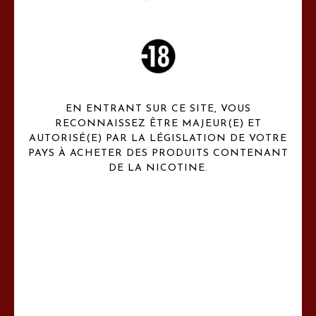
NOS COLLECTIONS
EN ENTRANT SUR CE SITE, VOUS
SAVEURS
RECONNAISSEZ ÊTRE MAJEUR(E) ET
AUTORISÉ(E) PAR LA LÉGISLATION DE VOTRE
Claude HENAUX Paris c'est une gamme de 12 e liquides premiums
uniques
PAYS À ACHETER DES PRODUITS CONTENANT
DE LA NICOTINE.