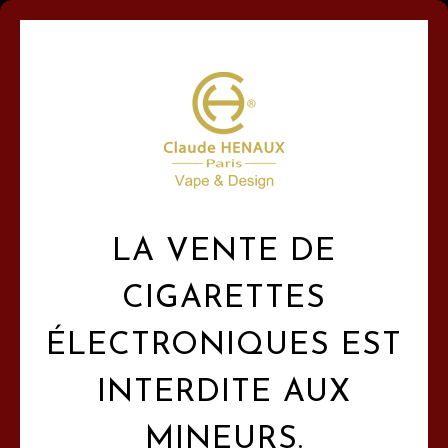
0,00
LA VENTE DE
CIGARETTES
ÉLECTRONIQUES EST
INTERDITE AUX
MINEURS.