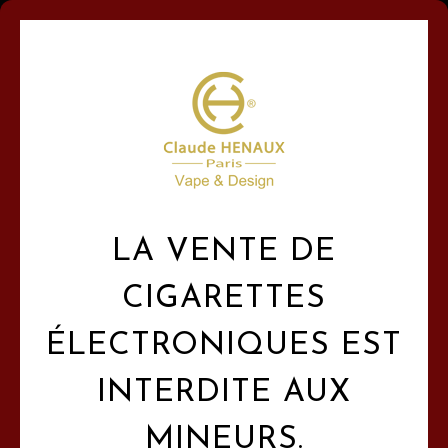
0,00
LA VENTE DE
CIGARETTES
ÉLECTRONIQUES EST
INTERDITE AUX
MINEURS.