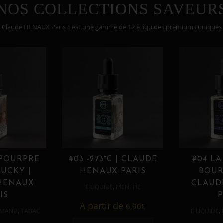
NOS COLLECTIONS SAVEUR
Claude HENAUX Paris c'est une gamme de 12 e liquides premiums uniques
 POURPRE
#03 -273°C | CLAUDE
#04 LA
UCKY |
HENAUX PARIS
BOUR
HENAUX
CLAUD
,
E LIQUIDE
MENTHE
IS
P
A partir de
6,90
€
,
,
MAND
TABAC
E LIQUIDE