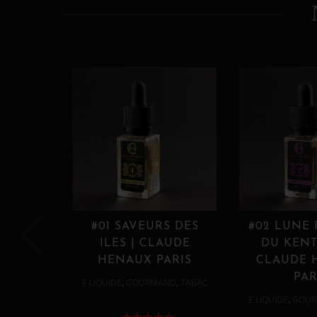
#01 SAVEURS DES
#02 LUNE
ILES | CLAUDE
DU KENT
HENAUX PARIS
CLAUDE 
PAR
,
,
E LIQUIDE
GOURMAND
TABAC
,
E LIQUIDE
GOUR