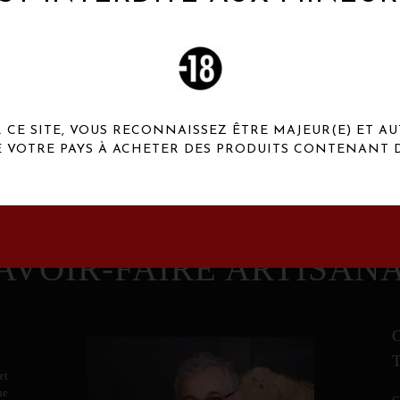
 Henaux Paris se démarquent par une originalité de
conception et une qualité de f
CE SITE, VOUS RECONNAISSEZ ÊTRE MAJEUR(E) ET AU
E VOTRE PAYS À ACHETER DES PRODUITS CONTENANT D
AVOIR-FAIRE ARTISAN
et
ne