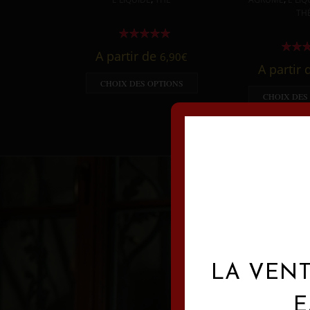
TH
A partir de
6,90
€
A partir
CHOIX DES OPTIONS
CHOIX DES
LA VENT
E