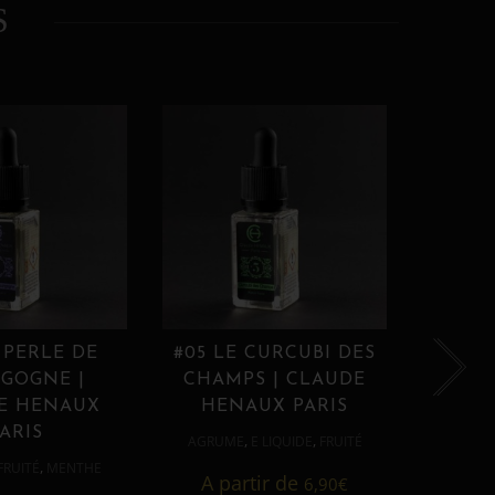
S
 PERLE DE
#05 LE CURCUBI DES
#06
GOGNE |
CHAMPS | CLAUDE
PROU
E HENAUX
HENAUX PARIS
HE
ARIS
,
,
AGRUME
E LIQUIDE
FRUITÉ
AGRUM
,
FRUITÉ
MENTHE
A partir de
6,90
€