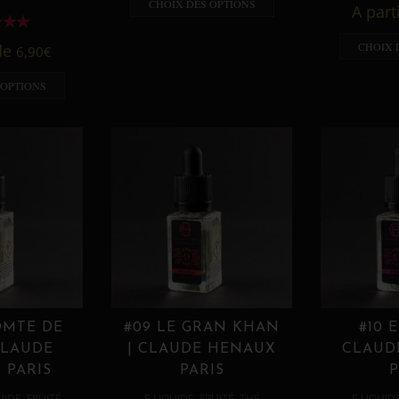
CHOIX DES OPTIONS
A part
CHOIX 
 de
6,90
€
 OPTIONS
OMTE DE
#09 LE GRAN KHAN
#10 
CLAUDE
| CLAUDE HENAUX
CLAUD
 PARIS
PARIS
P
,
,
,
,
UIDE
FRUITÉ
E LIQUIDE
FRUITÉ
THÉ
E LIQUID