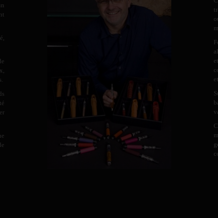
C
un
t
nt
o
m
é,
F
a
e
de
c
x,
e
s.
S
ds
b
té
v
er
C
m
ne
g
de
c