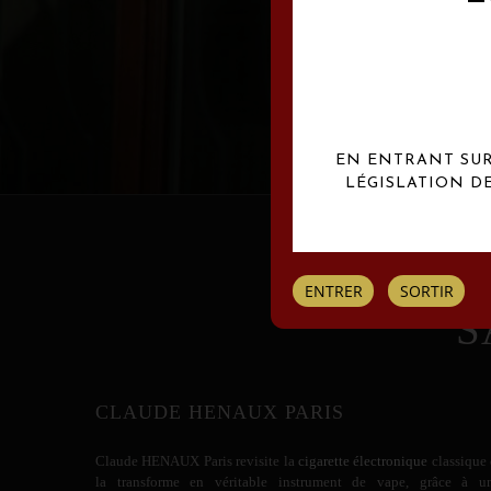
Les créations Claude
EN ENTRANT SUR 
LÉGISLATION D
ENTRER
SORTIR
S
CLAUDE HENAUX PARIS
Claude HENAUX
Paris revisite la
cigarette électronique
classique 
la transforme en véritable instrument de vape, grâce à u