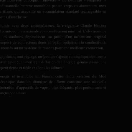
ette nouvelle conception brevetée « E8/E-nfinite » remplace la
raditionnelle
batterie
monobloc par un corps en aluminium, inox
u titane, qui accueille un accumulateur standard rechargeable en
oins d’une heure.
ournie avec deux
accumulateurs
, la
e-cigarette
Claude Henaux
llie autonomie maximale et encombrement minimal. L’électronique
t les soudures disparaissent, au profit d’un mécanisme original
omposé de connecteurs dorés à l’or fin optimisant la conductivité,
t montés sur un système de ressorts pour une meilleure connexion.
upprimant tout réglage, un bouton s’ajuste automatiquement sur la
atterie pour une meilleure diffusion de l’énergie, générant ainsi une
apeur dense et tiède exaltant les arômes.
onçue et assemblée en France, cette réinterprétation du Mod
écanique dans un diamètre de 15mm constitue une nouvelle
énération d’appareils de vape : plus élégants, plus performants et
onçus pour durer.