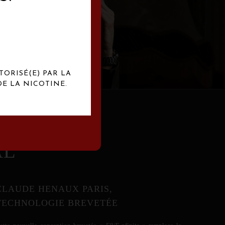
abrication
exclusives.
TORISÉ(E) PAR LA
E LA NICOTINE.
AL
CLAUDE HENAUX PARIS,
TECHNOLOGIE BREVETÉE