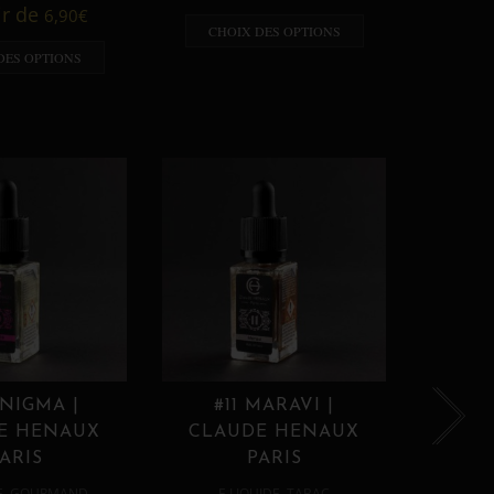
A p
ir de
6,90
€
CHOIX DES OPTIONS
CHO
DES OPTIONS
ENIGMA |
#11 MARAVI |
#12
E HENAUX
CLAUDE HENAUX
CLA
ARIS
PARIS
,
,
E
GOURMAND
E LIQUIDE
TABAC
E 