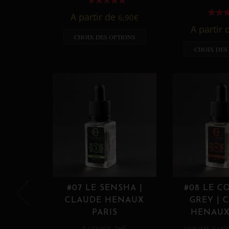
A partir de
6,90
€
A partir
CHOIX DES OPTIONS
CHOIX DES
#07 LE SENSHA |
#08 LE C
CLAUDE HENAUX
GREY | 
PARIS
HENAUX
,
,
E LIQUIDE
THÉ
AGRUME
E LIQ