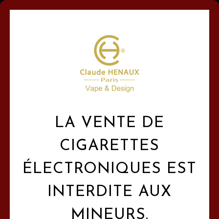
0,00
LA VENTE DE
CIGARETTES
ÉLECTRONIQUES EST
INTERDITE AUX
MINEURS.