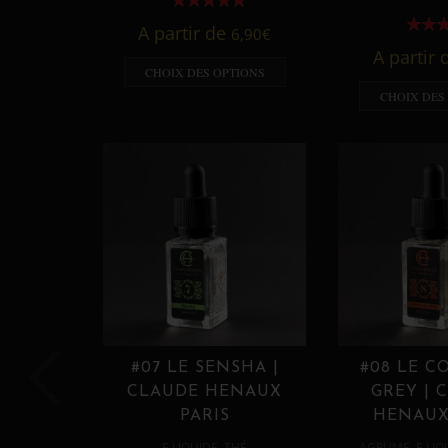
A partir de
6,90
€
A partir
CHOIX DES OPTIONS
CHOIX DES
#07 LE SENSHA |
#08 LE C
CLAUDE HENAUX
GREY | 
PARIS
HENAUX
,
,
E LIQUIDE
THÉ
AGRUME
E LIQ