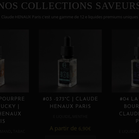
NOS COLLECTIONS SAVEUR
Claude HENAUX Paris c'est une gamme de 12 e liquides premiums uniques
 POURPRE
#03 -273°C | CLAUDE
#04 LA
UCKY |
HENAUX PARIS
BOUR
HENAUX
CLAUD
,
E LIQUIDE
MENTHE
IS
P
A partir de
6,90
€
,
,
MAND
TABAC
E LIQUIDE