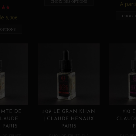
CHOIX DES OPTIONS
A part
CHOIX 
 de
6,90
€
 OPTIONS
OMTE DE
#09 LE GRAN KHAN
#10 
CLAUDE
| CLAUDE HENAUX
CLAUD
 PARIS
PARIS
P
,
,
,
,
UIDE
FRUITÉ
E LIQUIDE
FRUITÉ
THÉ
E LIQUID