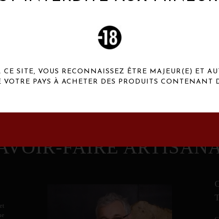
 Henaux Paris se démarquent par une originalité de
conception et une qualité de f
CE SITE, VOUS RECONNAISSEZ ÊTRE MAJEUR(E) ET AU
E VOTRE PAYS À ACHETER DES PRODUITS CONTENANT D
AVOIR-FAIRE ARTISAN
et
ne