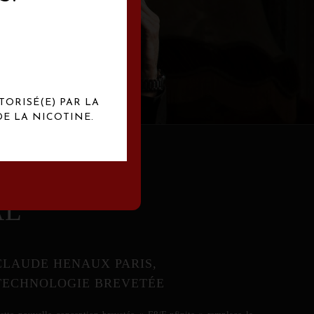
abrication
exclusives.
TORISÉ(E) PAR LA
E LA NICOTINE.
AL
CLAUDE HENAUX PARIS,
TECHNOLOGIE BREVETÉE