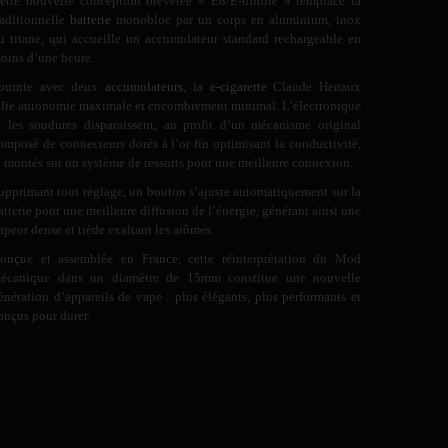
ette nouvelle conception brevetée « E8/E-nfinite » remplace la
raditionnelle
batterie
monobloc par un corps en aluminium, inox
u titane, qui accueille un accumulateur standard rechargeable en
oins d’une heure.
ournie avec deux
accumulateurs
, la
e-cigarette
Claude Henaux
llie autonomie maximale et encombrement minimal. L’électronique
t les soudures disparaissent, au profit d’un mécanisme original
omposé de connecteurs dorés à l’or fin optimisant la conductivité,
t montés sur un système de ressorts pour une meilleure connexion.
upprimant tout réglage, un bouton s’ajuste automatiquement sur la
atterie pour une meilleure diffusion de l’énergie, générant ainsi une
apeur dense et tiède exaltant les arômes.
onçue et assemblée en France, cette réinterprétation du Mod
écanique dans un diamètre de 15mm constitue une nouvelle
énération d’appareils de vape : plus élégants, plus performants et
onçus pour durer.