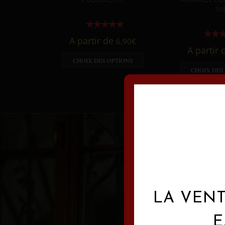
TH
A partir de
6,90
€
A partir
CHOIX DES OPTIONS
CHOIX DES
LA VENT
E