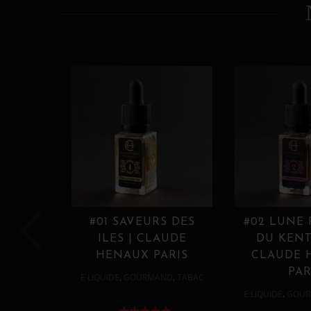
#01 SAVEURS DES
#02 LUNE
ILES | CLAUDE
DU KENT
HENAUX PARIS
CLAUDE 
PAR
,
,
E LIQUIDE
GOURMAND
TABAC
,
E LIQUIDE
GOUR