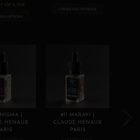
A p
ir de
6,90
€
CHOIX DES OPTIONS
CHO
DES OPTIONS
ENIGMA |
#11 MARAVI |
#12
E HENAUX
CLAUDE HENAUX
CLA
ARIS
PARIS
,
,
E
GOURMAND
E LIQUIDE
TABAC
E 