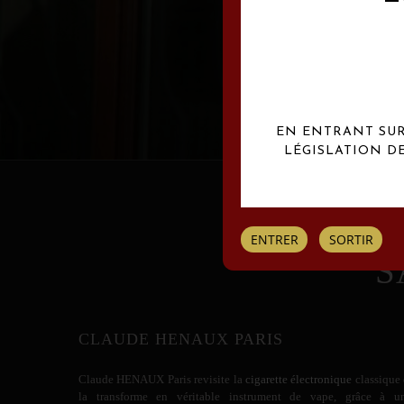
Les créations Claude
EN ENTRANT SUR 
LÉGISLATION D
ENTRER
SORTIR
S
CLAUDE HENAUX PARIS
Claude HENAUX
Paris revisite la
cigarette électronique
classique 
la transforme en véritable instrument de vape, grâce à u