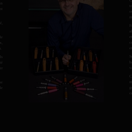
C
un
t
nt
o
m
é,
F
a
e
de
c
x,
e
s.
S
ds
b
té
v
er
C
m
ne
g
de
c