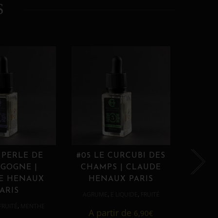
S
 PERLE DE
#05 LE CURCUBI DES
#06
GOGNE |
CHAMPS | CLAUDE
PROU
E HENAUX
HENAUX PARIS
HE
ARIS
,
,
AGRUME
E LIQUIDE
FRUITÉ
AGRUM
,
FRUITÉ
MENTHE
A partir de
6,90
€