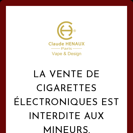
0,00
LA VENTE DE
CIGARETTES
ÉLECTRONIQUES EST
INTERDITE AUX
MINEURS.