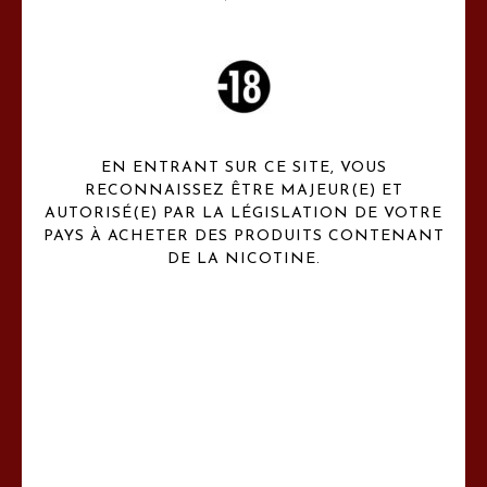
NOS COLLECTIONS
EN ENTRANT SUR CE SITE, VOUS
SAVEURS
RECONNAISSEZ ÊTRE MAJEUR(E) ET
AUTORISÉ(E) PAR LA LÉGISLATION DE VOTRE
Claude HENAUX Paris c'est une gamme de 12 e liquides premiums
uniques
PAYS À ACHETER DES PRODUITS CONTENANT
DE LA NICOTINE.