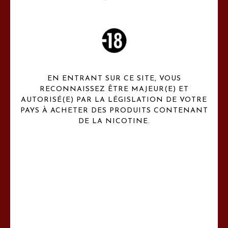
NOS COLLECTIONS
EN ENTRANT SUR CE SITE, VOUS
SAVEURS
RECONNAISSEZ ÊTRE MAJEUR(E) ET
AUTORISÉ(E) PAR LA LÉGISLATION DE VOTRE
Claude HENAUX Paris c'est une gamme de 12 e liquides premiums
uniques
PAYS À ACHETER DES PRODUITS CONTENANT
DE LA NICOTINE.