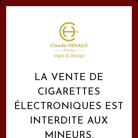
0,00
LA VENTE DE
CIGARETTES
ÉLECTRONIQUES EST
INTERDITE AUX
MINEURS.