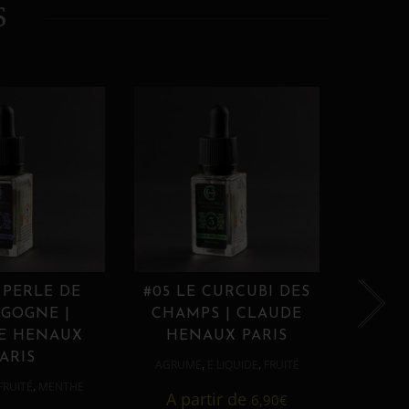
S
 PERLE DE
#05 LE CURCUBI DES
#06
GOGNE |
CHAMPS | CLAUDE
PROU
E HENAUX
HENAUX PARIS
HE
ARIS
,
,
AGRUME
E LIQUIDE
FRUITÉ
AGRUM
,
FRUITÉ
MENTHE
A partir de
6,90
€