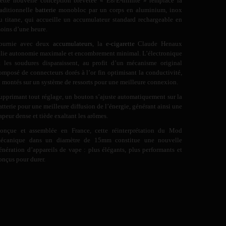
ette nouvelle conception brevetée « E8/E-nfinite » remplace la
raditionnelle
batterie
monobloc par un corps en aluminium, inox
u titane, qui accueille un accumulateur standard rechargeable en
oins d’une heure.
ournie avec deux
accumulateurs
, la
e-cigarette
Claude Henaux
llie autonomie maximale et encombrement minimal. L’électronique
t les soudures disparaissent, au profit d’un mécanisme original
omposé de connecteurs dorés à l’or fin optimisant la conductivité,
t montés sur un système de ressorts pour une meilleure connexion.
upprimant tout réglage, un bouton s’ajuste automatiquement sur la
atterie pour une meilleure diffusion de l’énergie, générant ainsi une
apeur dense et tiède exaltant les arômes.
onçue et assemblée en France, cette réinterprétation du Mod
écanique dans un diamètre de 15mm constitue une nouvelle
énération d’appareils de vape : plus élégants, plus performants et
onçus pour durer.