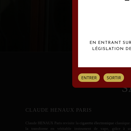
Les créations Claude
EN ENTRANT SUR 
LÉGISLATION D
ENTRER
SORTIR
S
CLAUDE HENAUX PARIS
Claude HENAUX
Paris revisite la
cigarette électronique
classique 
la transforme en véritable instrument de vape, grâce à u