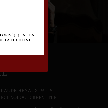
abrication
exclusives.
TORISÉ(E) PAR LA
E LA NICOTINE.
AL
CLAUDE HENAUX PARIS,
TECHNOLOGIE BREVETÉE