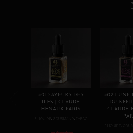
#01 SAVEURS DES
#02 LUNE
ILES | CLAUDE
DU KENT
HENAUX PARIS
CLAUDE 
PAR
,
,
E LIQUIDE
GOURMAND
TABAC
,
E LIQUIDE
GOUR