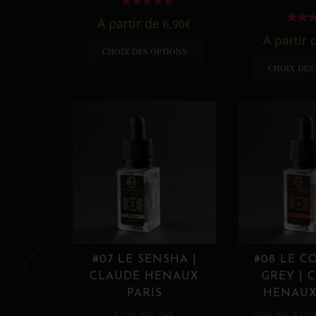
A partir de
6,90
€
A partir
CHOIX DES OPTIONS
CHOIX DES
#07 LE SENSHA |
#08 LE C
CLAUDE HENAUX
GREY | 
PARIS
HENAUX
,
,
E LIQUIDE
THÉ
AGRUME
E LIQ