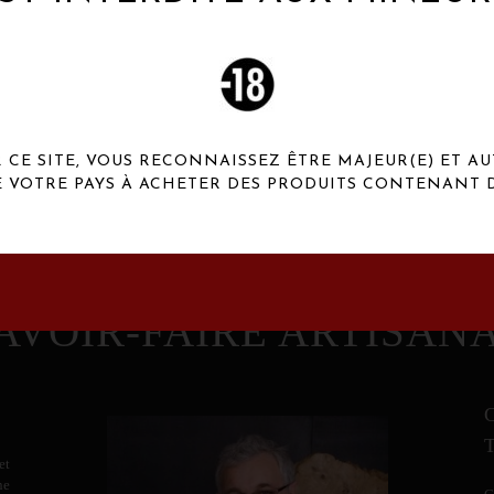
 Henaux Paris se démarquent par une originalité de
conception et une qualité de f
CE SITE, VOUS RECONNAISSEZ ÊTRE MAJEUR(E) ET AU
E VOTRE PAYS À ACHETER DES PRODUITS CONTENANT D
AVOIR-FAIRE ARTISAN
et
ne