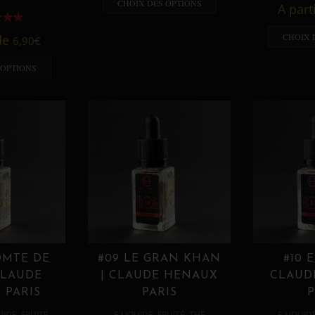
CHOIX DES OPTIONS
A part
CHOIX 
 de
6,90
€
 OPTIONS
OMTE DE
#09 LE GRAN KHAN
#10 
CLAUDE
| CLAUDE HENAUX
CLAUD
 PARIS
PARIS
P
,
,
,
,
UIDE
FRUITÉ
E LIQUIDE
FRUITÉ
THÉ
E LIQUID