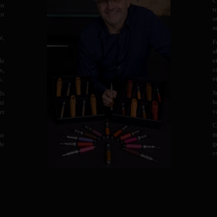
C
un
t
nt
o
m
é,
F
a
e
de
c
x,
e
s.
S
ds
b
té
v
er
C
m
ne
g
de
c