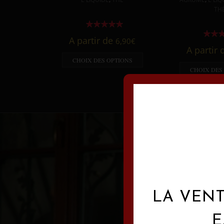
TH
A partir de
6,90
€
A partir
CHOIX DES OPTIONS
CHOIX DES
LA VENT
E