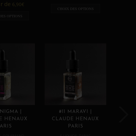
A p
ir de
6,90
€
CHOIX DES OPTIONS
CHO
DES OPTIONS
ENIGMA |
#11 MARAVI |
#12
E HENAUX
CLAUDE HENAUX
CLA
ARIS
PARIS
,
,
E
GOURMAND
E LIQUIDE
TABAC
E 