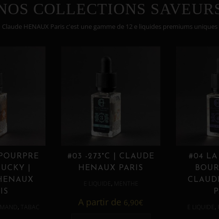
NOS COLLECTIONS SAVEUR
Claude HENAUX Paris c'est une gamme de 12 e liquides premiums uniques
 POURPRE
#03 -273°C | CLAUDE
#04 LA
UCKY |
HENAUX PARIS
BOUR
HENAUX
CLAUD
,
E LIQUIDE
MENTHE
IS
P
A partir de
6,90
€
,
,
MAND
TABAC
E LIQUIDE