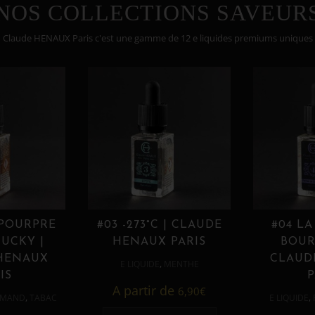
NOS COLLECTIONS SAVEUR
Claude HENAUX Paris c'est une gamme de 12 e liquides premiums uniques
 POURPRE
#03 -273°C | CLAUDE
#04 LA
UCKY |
HENAUX PARIS
BOUR
HENAUX
CLAUD
,
E LIQUIDE
MENTHE
IS
P
A partir de
6,90
€
,
,
MAND
TABAC
E LIQUIDE