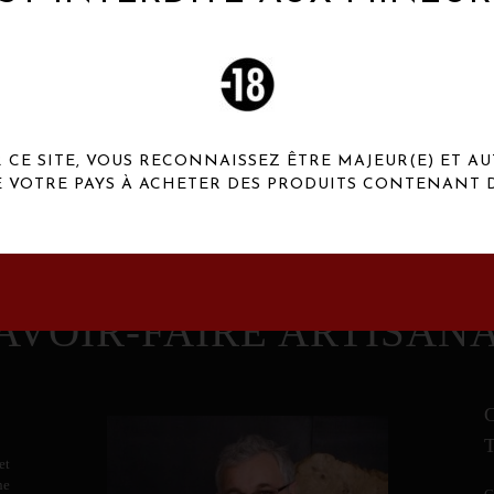
 Henaux Paris se démarquent par une originalité de
conception et une qualité de f
CE SITE, VOUS RECONNAISSEZ ÊTRE MAJEUR(E) ET AU
E VOTRE PAYS À ACHETER DES PRODUITS CONTENANT D
AVOIR-FAIRE ARTISAN
et
ne