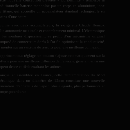
ette nouvelle conception brevetée « E8/E-nfinite » remplace la
raditionnelle
batterie
monobloc par un corps en aluminium, inox
u titane, qui accueille un accumulateur standard rechargeable en
oins d’une heure.
ournie avec deux
accumulateurs
, la
e-cigarette
Claude Henaux
llie autonomie maximale et encombrement minimal. L’électronique
t les soudures disparaissent, au profit d’un mécanisme original
omposé de connecteurs dorés à l’or fin optimisant la conductivité,
t montés sur un système de ressorts pour une meilleure connexion.
upprimant tout réglage, un bouton s’ajuste automatiquement sur la
atterie pour une meilleure diffusion de l’énergie, générant ainsi une
apeur dense et tiède exaltant les arômes.
onçue et assemblée en France, cette réinterprétation du Mod
écanique dans un diamètre de 15mm constitue une nouvelle
énération d’appareils de vape : plus élégants, plus performants et
onçus pour durer.