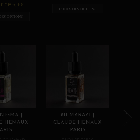
A p
ir de
6,90
€
CHOIX DES OPTIONS
CHO
DES OPTIONS
ENIGMA |
#11 MARAVI |
#12
E HENAUX
CLAUDE HENAUX
CLA
ARIS
PARIS
,
,
E
GOURMAND
E LIQUIDE
TABAC
E 