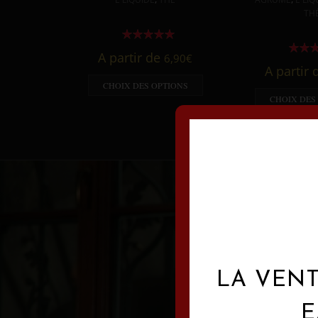
TH
A partir de
6,90
€
A partir
CHOIX DES OPTIONS
CHOIX DES
LA VENT
E