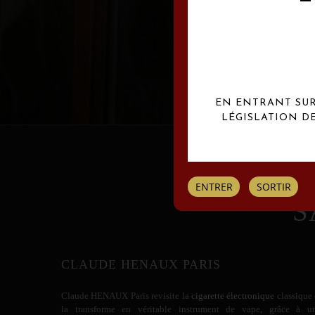
Les créations Claude
EN ENTRANT SUR 
LÉGISLATION D
ENTRER
SORTIR
S
CLAUDE HENAUX PARIS
Claude HENAUX
Paris revisite la
cigarette électronique
classique 
la transforme en véritable instrument de vape, grâce à u