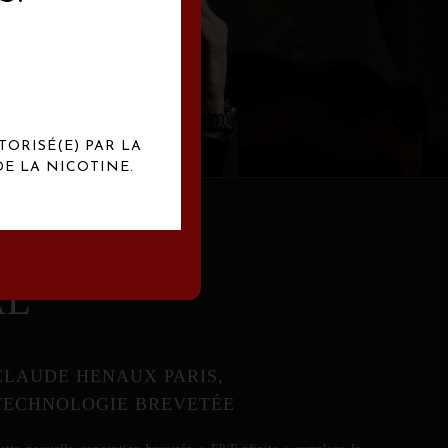
abrication
exclusives.
TORISÉ(E) PAR LA
E LA NICOTINE.
AL
CLAUDE HENAUX PARIS,
TECHNOLOGIE BREVETÉE