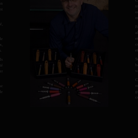
C
un
t
nt
o
m
é,
F
a
e
de
c
x,
e
s.
S
ds
b
té
v
er
C
m
ne
g
de
c