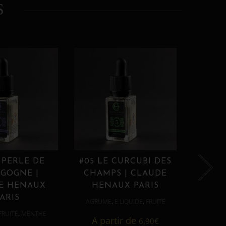
S
 PERLE DE
#05 LE CURCUBI DES
#06
GOGNE |
CHAMPS | CLAUDE
PROU
E HENAUX
HENAUX PARIS
HE
ARIS
,
,
AGRUME
E LIQUIDE
FRUITÉ
AGRUM
,
FRUITÉ
MENTHE
A partir de
6,90
€