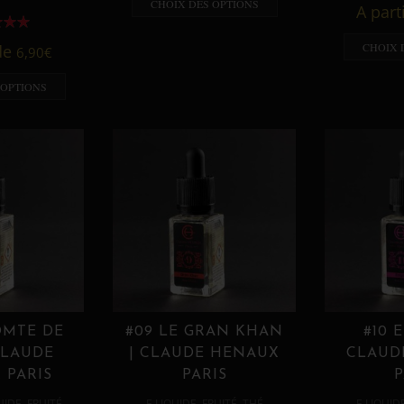
CHOIX DES OPTIONS
A part
CHOIX 
 de
6,90
€
 OPTIONS
OMTE DE
#09 LE GRAN KHAN
#10 
CLAUDE
| CLAUDE HENAUX
CLAUD
 PARIS
PARIS
P
,
,
,
,
UIDE
FRUITÉ
E LIQUIDE
FRUITÉ
THÉ
E LIQUID