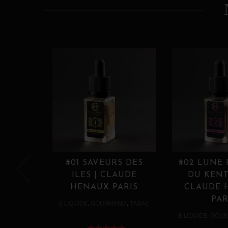
#01 SAVEURS DES
#02 LUNE
ILES | CLAUDE
DU KENT
HENAUX PARIS
CLAUDE 
PAR
,
,
E LIQUIDE
GOURMAND
TABAC
,
E LIQUIDE
GOUR