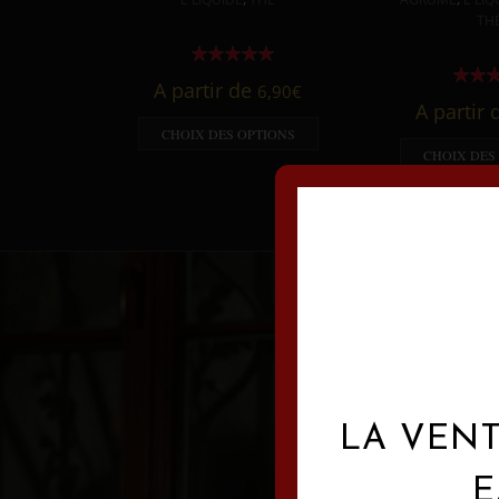
TH
A partir de
6,90
€
A partir
CHOIX DES OPTIONS
CHOIX DES
LA VENT
E