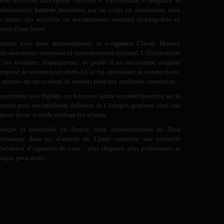
ette nouvelle conception brevetée « E8/E-nfinite » remplace la
raditionnelle
batterie
monobloc par un corps en aluminium, inox
u titane, qui accueille un accumulateur standard rechargeable en
oins d’une heure.
ournie avec deux
accumulateurs
, la
e-cigarette
Claude Henaux
llie autonomie maximale et encombrement minimal. L’électronique
t les soudures disparaissent, au profit d’un mécanisme original
omposé de connecteurs dorés à l’or fin optimisant la conductivité,
t montés sur un système de ressorts pour une meilleure connexion.
upprimant tout réglage, un bouton s’ajuste automatiquement sur la
atterie pour une meilleure diffusion de l’énergie, générant ainsi une
apeur dense et tiède exaltant les arômes.
onçue et assemblée en France, cette réinterprétation du Mod
écanique dans un diamètre de 15mm constitue une nouvelle
énération d’appareils de vape : plus élégants, plus performants et
onçus pour durer.