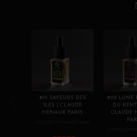
#01 SAVEURS DES
#02 LUNE
ILES | CLAUDE
DU KENT
HENAUX PARIS
CLAUDE 
PAR
,
,
E LIQUIDE
GOURMAND
TABAC
,
E LIQUIDE
GOUR