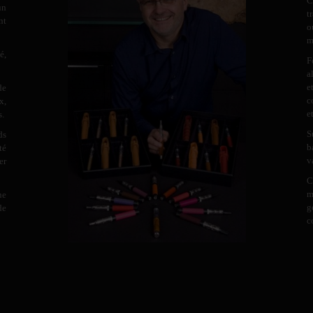
C
un
t
nt
o
m
é,
F
a
e
de
c
x,
e
s.
S
ds
b
té
v
er
C
m
ne
g
de
c