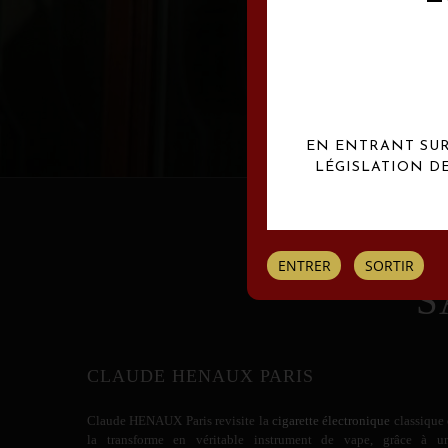
Les créations Claude
EN ENTRANT SUR 
LÉGISLATION D
ENTRER
SORTIR
S
CLAUDE HENAUX PARIS
Claude HENAUX
Paris revisite la
cigarette électronique
classique 
la transforme en véritable instrument de vape, grâce à u