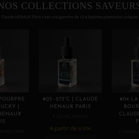
NOS COLLECTIONS SAVEUR
Claude HENAUX Paris c'est une gamme de 12 e liquides premiums uniques
 POURPRE
#03 -273°C | CLAUDE
#04 LA
UCKY |
HENAUX PARIS
BOUR
HENAUX
CLAUD
,
E LIQUIDE
MENTHE
IS
P
A partir de
6,90
€
,
,
MAND
TABAC
E LIQUIDE