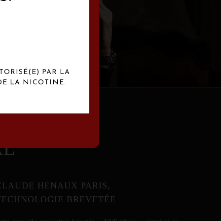
abrication
exclusives.
TORISÉ(E) PAR LA
E LA NICOTINE.
AL
CLAUDE HENAUX PARIS,
TECHNOLOGIE BREVETÉE