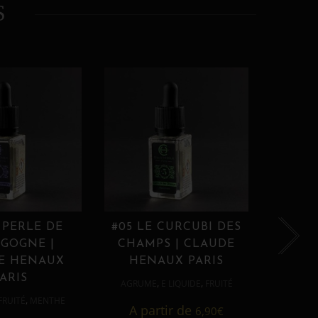
S
 PERLE DE
#05 LE CURCUBI DES
#06
GOGNE |
CHAMPS | CLAUDE
PROU
E HENAUX
HENAUX PARIS
HE
ARIS
,
,
AGRUME
E LIQUIDE
FRUITÉ
AGRUM
,
FRUITÉ
MENTHE
A partir de
6,90
€