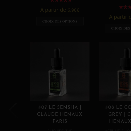
A partir de
6,90
€
A partir
CHOIX DES OPTIONS
CHOIX DES
#07 LE SENSHA |
#08 LE C
CLAUDE HENAUX
GREY | 
PARIS
HENAUX
,
,
E LIQUIDE
THÉ
AGRUME
E LIQ