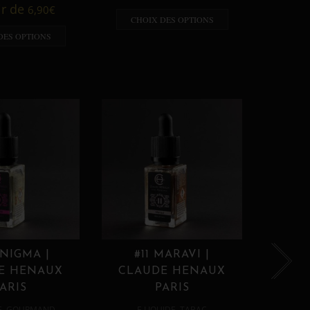
A p
ir de
6,90
€
CHOIX DES OPTIONS
CHO
DES OPTIONS
ENIGMA |
#11 MARAVI |
#12
E HENAUX
CLAUDE HENAUX
CLA
ARIS
PARIS
,
,
E
GOURMAND
E LIQUIDE
TABAC
E 