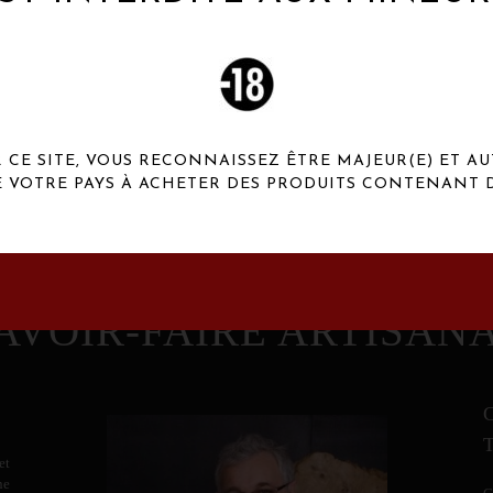
 Henaux Paris se démarquent par une originalité de
conception et une qualité de f
CE SITE, VOUS RECONNAISSEZ ÊTRE MAJEUR(E) ET AU
E VOTRE PAYS À ACHETER DES PRODUITS CONTENANT D
AVOIR-FAIRE ARTISAN
et
ne