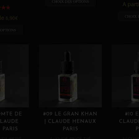
CHOIX DES OPTIONS
A part
CHOIX 
 de
6,90
€
 OPTIONS
OMTE DE
#09 LE GRAN KHAN
#10 
CLAUDE
| CLAUDE HENAUX
CLAUD
 PARIS
PARIS
P
,
,
,
,
UIDE
FRUITÉ
E LIQUIDE
FRUITÉ
THÉ
E LIQUID