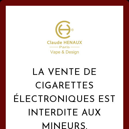
0,00
LA VENTE DE
CIGARETTES
ÉLECTRONIQUES EST
INTERDITE AUX
MINEURS.