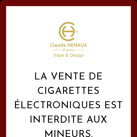
0,00
LA VENTE DE
CIGARETTES
ÉLECTRONIQUES EST
INTERDITE AUX
MINEURS.