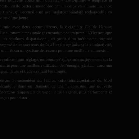
ette nouvelle conception brevetée « E8/E-nfinite » remplace la
raditionnelle
batterie
monobloc par un corps en aluminium, inox
u titane, qui accueille un accumulateur standard rechargeable en
oins d’une heure.
ournie avec deux
accumulateurs
, la
e-cigarette
Claude Henaux
llie autonomie maximale et encombrement minimal. L’électronique
t les soudures disparaissent, au profit d’un mécanisme original
omposé de connecteurs dorés à l’or fin optimisant la conductivité,
t montés sur un système de ressorts pour une meilleure connexion.
upprimant tout réglage, un bouton s’ajuste automatiquement sur la
atterie pour une meilleure diffusion de l’énergie, générant ainsi une
apeur dense et tiède exaltant les arômes.
onçue et assemblée en France, cette réinterprétation du Mod
écanique dans un diamètre de 15mm constitue une nouvelle
énération d’appareils de vape : plus élégants, plus performants et
onçus pour durer.