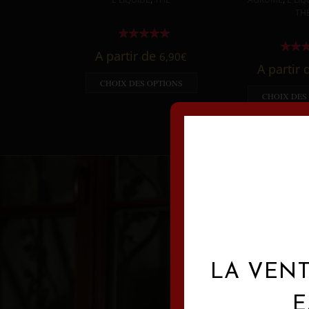
TH
A partir de
6,90
€
A partir
CHOIX DES OPTIONS
CHOIX DES
LA VENT
E