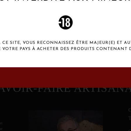
 Henaux Paris se démarquent par une originalité de
conception et une qualité de f
CE SITE, VOUS RECONNAISSEZ ÊTRE MAJEUR(E) ET AU
E VOTRE PAYS À ACHETER DES PRODUITS CONTENANT D
AVOIR-FAIRE ARTISAN
et
ne