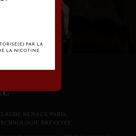
abrication
exclusives.
TORISÉ(E) PAR LA
E LA NICOTINE.
AL
CLAUDE HENAUX PARIS,
TECHNOLOGIE BREVETÉE