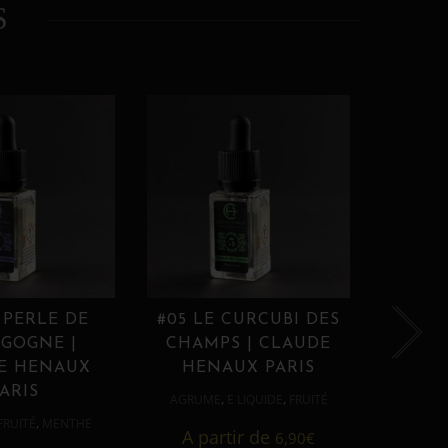
S
 PERLE DE
#05 LE CURCUBI DES
#06
GOGNE |
CHAMPS | CLAUDE
PROU
E HENAUX
HENAUX PARIS
HE
ARIS
,
,
AGRUME
E LIQUIDE
FRUITÉ
AGRUM
,
FRUITÉ
MENTHE
A partir de
6,90
€