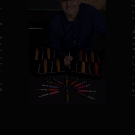
C
un
t
nt
o
m
é,
F
a
e
de
c
x,
e
s.
S
ds
b
té
v
er
C
m
ne
g
de
c