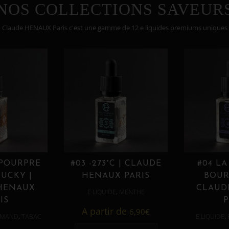
NOS COLLECTIONS SAVEUR
Claude HENAUX Paris c'est une gamme de 12 e liquides premiums uniques
 POURPRE
#03 -273°C | CLAUDE
#04 LA
UCKY |
HENAUX PARIS
BOUR
HENAUX
CLAUD
,
E LIQUIDE
MENTHE
IS
P
A partir de
6,90
€
,
,
MAND
TABAC
E LIQUIDE