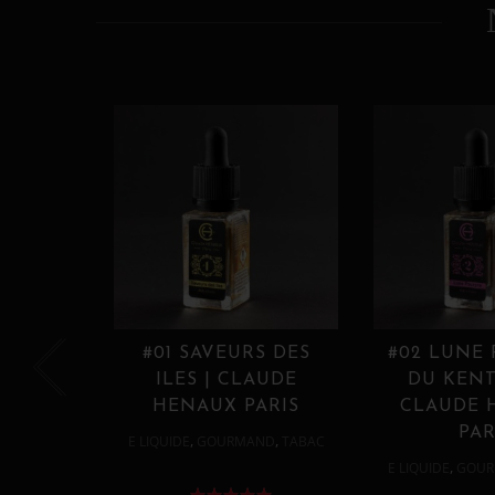
#01 SAVEURS DES
#02 LUNE
ILES | CLAUDE
DU KENT
HENAUX PARIS
CLAUDE 
PAR
,
,
E LIQUIDE
GOURMAND
TABAC
,
E LIQUIDE
GOUR