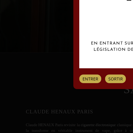
Les créations Claude
EN ENTRANT SUR 
LÉGISLATION D
ENTRER
SORTIR
S
CLAUDE HENAUX PARIS
Claude HENAUX
Paris revisite la
cigarette électronique
classique 
la transforme en véritable instrument de vape, grâce à u