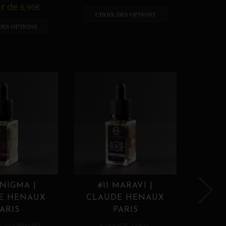
A p
ir de
6,90
€
CHOIX DES OPTIONS
CHO
DES OPTIONS
ENIGMA |
#11 MARAVI |
#12
E HENAUX
CLAUDE HENAUX
CLA
ARIS
PARIS
,
,
E
GOURMAND
E LIQUIDE
TABAC
E 