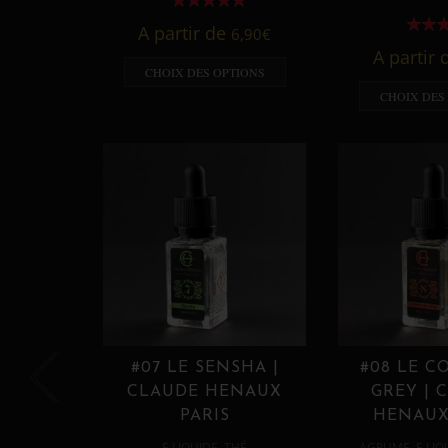
A partir de
6,90
€
A partir
CHOIX DES OPTIONS
CHOIX DES
#07 LE SENSHA |
#08 LE C
CLAUDE HENAUX
GREY | 
PARIS
HENAUX
,
,
E LIQUIDE
THÉ
AGRUME
E LIQ