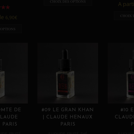
CHOIX DES OPTIONS
A part
CHOIX 
 de
6,90
€
 OPTIONS
OMTE DE
#09 LE GRAN KHAN
#10 
CLAUDE
| CLAUDE HENAUX
CLAUD
 PARIS
PARIS
P
,
,
,
,
UIDE
FRUITÉ
E LIQUIDE
FRUITÉ
THÉ
E LIQUID