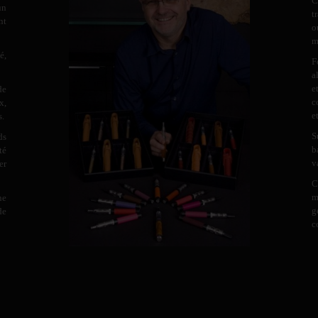
C
un
t
nt
o
m
é,
F
a
e
de
c
x,
e
s.
S
ds
b
té
v
er
C
m
ne
g
de
c