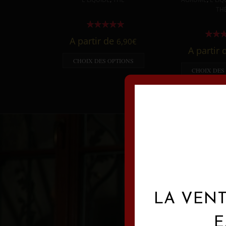
TH
A partir de
6,90
€
A partir
CHOIX DES OPTIONS
CHOIX DES
LA VENT
E