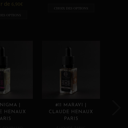
A p
ir de
6,90
€
CHOIX DES OPTIONS
CHO
DES OPTIONS
ENIGMA |
#11 MARAVI |
#12
E HENAUX
CLAUDE HENAUX
CLA
ARIS
PARIS
,
,
E
GOURMAND
E LIQUIDE
TABAC
E 