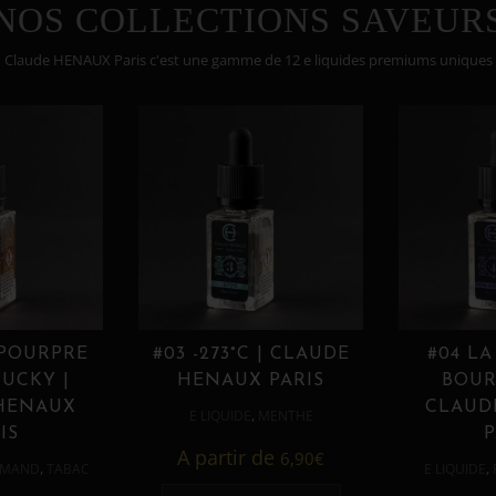
NOS COLLECTIONS SAVEUR
Claude HENAUX Paris c'est une gamme de 12 e liquides premiums uniques
 POURPRE
#03 -273°C | CLAUDE
#04 LA
UCKY |
HENAUX PARIS
BOUR
HENAUX
CLAUD
,
E LIQUIDE
MENTHE
IS
P
A partir de
6,90
€
,
,
MAND
TABAC
E LIQUIDE