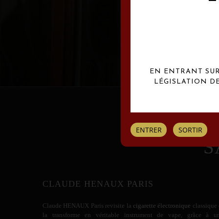
Les créations Claude
EN ENTRANT SUR 
LÉGISLATION D
ENTRER
SORTIR
S
CLAUDE HENAUX PARIS
Claude HENAUX
Paris revisite la
cigarette électronique
classique 
la transforme en véritable instrument de vape, grâce à u