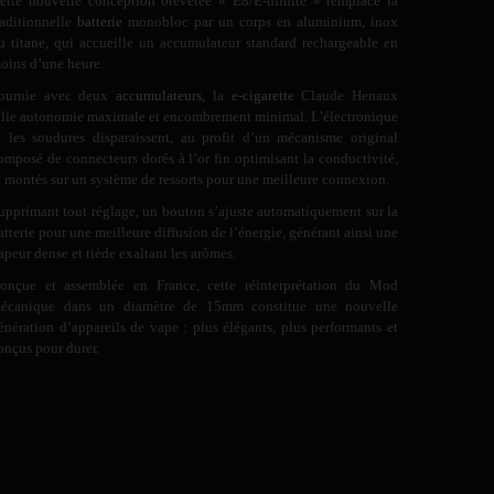
ette nouvelle conception brevetée « E8/E-nfinite » remplace la
raditionnelle
batterie
monobloc par un corps en aluminium, inox
u titane, qui accueille un accumulateur standard rechargeable en
oins d’une heure.
ournie avec deux
accumulateurs
, la
e-cigarette
Claude Henaux
llie autonomie maximale et encombrement minimal. L’électronique
t les soudures disparaissent, au profit d’un mécanisme original
omposé de connecteurs dorés à l’or fin optimisant la conductivité,
t montés sur un système de ressorts pour une meilleure connexion.
upprimant tout réglage, un bouton s’ajuste automatiquement sur la
atterie pour une meilleure diffusion de l’énergie, générant ainsi une
apeur dense et tiède exaltant les arômes.
onçue et assemblée en France, cette réinterprétation du Mod
écanique dans un diamètre de 15mm constitue une nouvelle
énération d’appareils de vape : plus élégants, plus performants et
onçus pour durer.