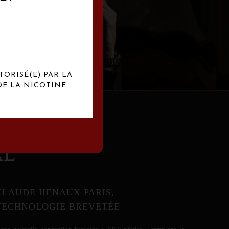
abrication
exclusives.
TORISÉ(E) PAR LA
E LA NICOTINE.
AL
CLAUDE HENAUX PARIS,
TECHNOLOGIE BREVETÉE