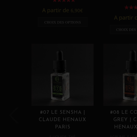
A partir de
6,90
€
A partir
CHOIX DES OPTIONS
CHOIX DES
#07 LE SENSHA |
#08 LE C
CLAUDE HENAUX
GREY | 
PARIS
HENAUX
,
,
E LIQUIDE
THÉ
AGRUME
E LIQ