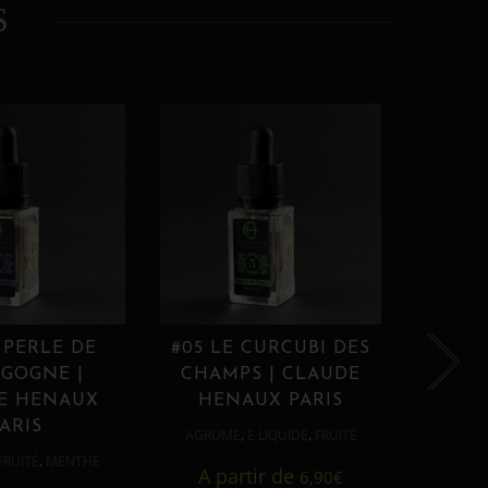
S
 PERLE DE
#05 LE CURCUBI DES
#06
GOGNE |
CHAMPS | CLAUDE
PROU
E HENAUX
HENAUX PARIS
HE
ARIS
,
,
AGRUME
E LIQUIDE
FRUITÉ
AGRUM
,
FRUITÉ
MENTHE
A partir de
6,90
€