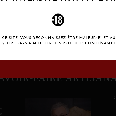
 Henaux Paris se démarquent par une originalité de
conception et une qualité de f
CE SITE, VOUS RECONNAISSEZ ÊTRE MAJEUR(E) ET AU
E VOTRE PAYS À ACHETER DES PRODUITS CONTENANT D
AVOIR-FAIRE ARTISAN
et
ne