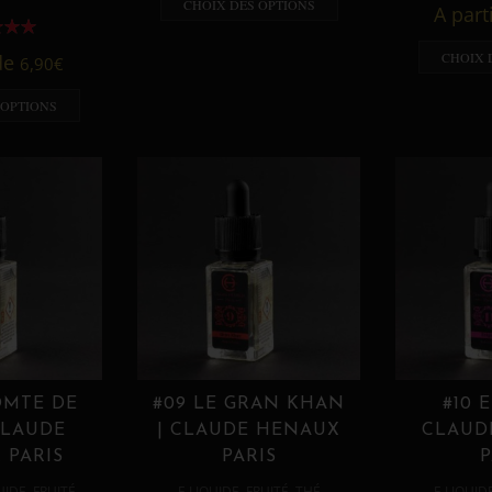
CHOIX DES OPTIONS
A part
CHOIX 
 de
6,90
€
 OPTIONS
OMTE DE
#09 LE GRAN KHAN
#10 
CLAUDE
| CLAUDE HENAUX
CLAUD
 PARIS
PARIS
P
,
,
,
,
UIDE
FRUITÉ
E LIQUIDE
FRUITÉ
THÉ
E LIQUID