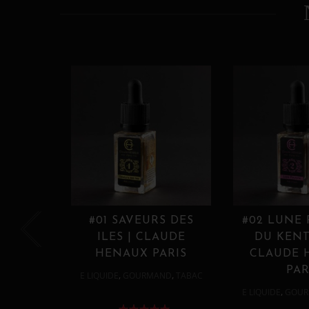
#01 SAVEURS DES
#02 LUNE
ILES | CLAUDE
DU KENT
HENAUX PARIS
CLAUDE 
PAR
,
,
E LIQUIDE
GOURMAND
TABAC
,
E LIQUIDE
GOUR