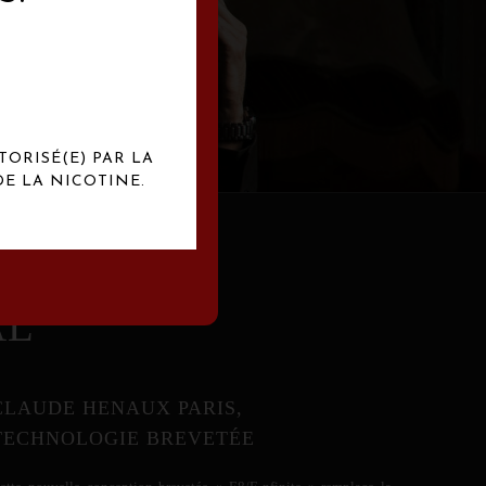
abrication
exclusives.
TORISÉ(E) PAR LA
E LA NICOTINE.
AL
CLAUDE HENAUX PARIS,
TECHNOLOGIE BREVETÉE