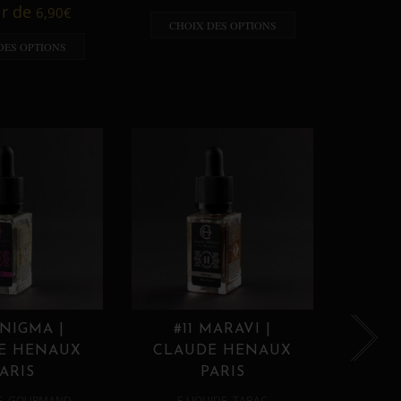
A p
ir de
6,90
€
CHOIX DES OPTIONS
CHO
DES OPTIONS
ENIGMA |
#11 MARAVI |
#12
E HENAUX
CLAUDE HENAUX
CLA
ARIS
PARIS
,
,
E
GOURMAND
E LIQUIDE
TABAC
E 