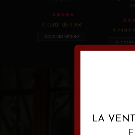
TH
A partir de
6,90
€
A partir
CHOIX DES OPTIONS
CHOIX DES
LA VENT
E