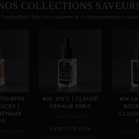
NOS COLLECTIONS SAVEUR
Claude HENAUX Paris c'est une gamme de 12 e liquides premiums uniques
 POURPRE
#03 -273°C | CLAUDE
#04 LA
UCKY |
HENAUX PARIS
BOUR
HENAUX
CLAUD
,
E LIQUIDE
MENTHE
IS
P
A partir de
6,90
€
,
,
MAND
TABAC
E LIQUIDE