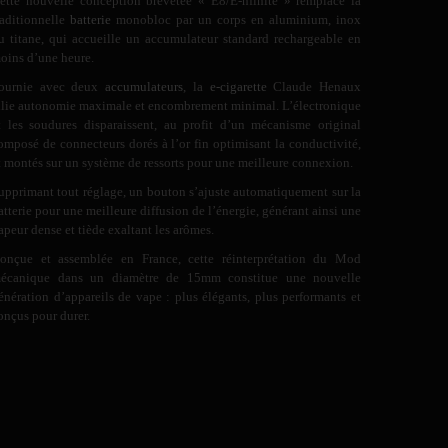
ette nouvelle conception brevetée « E8/E-nfinite » remplace la
raditionnelle
batterie
monobloc par un corps en aluminium, inox
u titane, qui accueille un accumulateur standard rechargeable en
oins d’une heure.
ournie avec deux
accumulateurs
, la
e-cigarette
Claude Henaux
llie autonomie maximale et encombrement minimal. L’électronique
t les soudures disparaissent, au profit d’un mécanisme original
omposé de connecteurs dorés à l’or fin optimisant la conductivité,
t montés sur un système de ressorts pour une meilleure connexion.
upprimant tout réglage, un bouton s’ajuste automatiquement sur la
atterie pour une meilleure diffusion de l’énergie, générant ainsi une
apeur dense et tiède exaltant les arômes.
onçue et assemblée en France, cette réinterprétation du Mod
écanique dans un diamètre de 15mm constitue une nouvelle
énération d’appareils de vape : plus élégants, plus performants et
onçus pour durer.