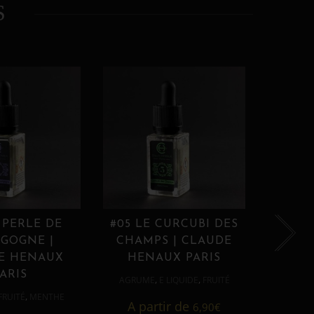
S
 PERLE DE
#05 LE CURCUBI DES
#06
GOGNE |
CHAMPS | CLAUDE
PROU
E HENAUX
HENAUX PARIS
HE
ARIS
,
,
AGRUME
E LIQUIDE
FRUITÉ
AGRUM
,
FRUITÉ
MENTHE
A partir de
6,90
€