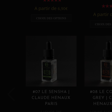
A partir de
6,90
€
A partir
CHOIX DES OPTIONS
CHOIX DES
#07 LE SENSHA |
#08 LE C
CLAUDE HENAUX
GREY | 
PARIS
HENAUX
,
,
E LIQUIDE
THÉ
AGRUME
E LIQ