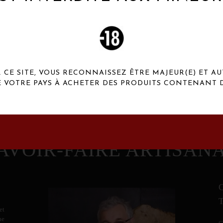
 Henaux Paris se démarquent par une originalité de
conception et une qualité de f
CE SITE, VOUS RECONNAISSEZ ÊTRE MAJEUR(E) ET AU
E VOTRE PAYS À ACHETER DES PRODUITS CONTENANT D
AVOIR-FAIRE ARTISAN
et
ne