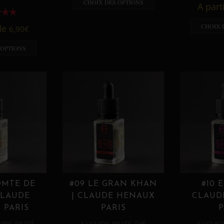
CHOIX DES OPTIONS
A part
CHOIX 
 de
6,90
€
 OPTIONS
OMTE DE
#09 LE GRAN KHAN
#10 
CLAUDE
| CLAUDE HENAUX
CLAUD
 PARIS
PARIS
P
,
,
,
,
UIDE
FRUITÉ
E LIQUIDE
FRUITÉ
THÉ
E LIQUID