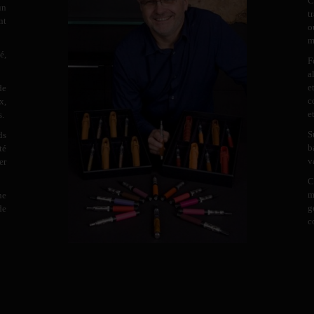
C
un
t
nt
o
m
é,
F
a
e
de
c
x,
e
s.
S
ds
b
té
v
er
C
m
ne
g
de
c