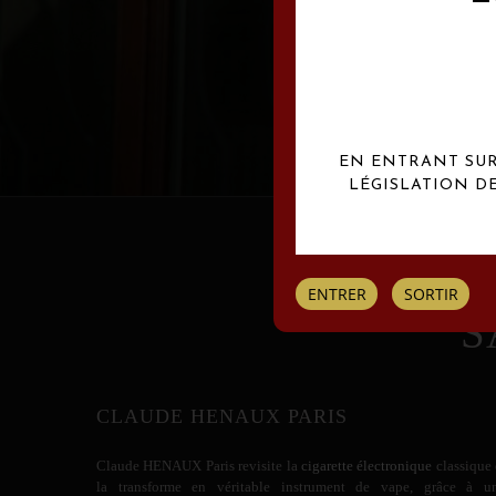
Les créations Claude
EN ENTRANT SUR 
LÉGISLATION D
ENTRER
SORTIR
S
CLAUDE HENAUX PARIS
Claude HENAUX
Paris revisite la
cigarette électronique
classique 
la transforme en véritable instrument de vape, grâce à u