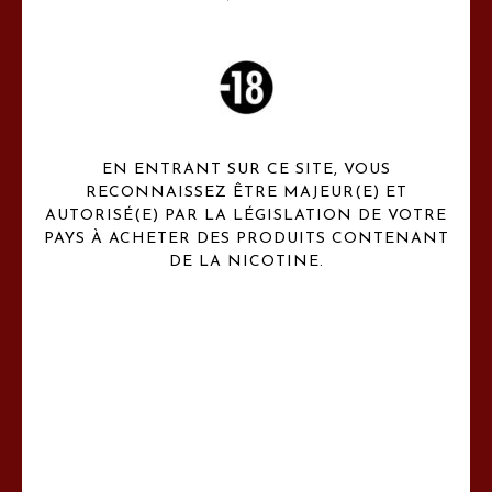
NOS COLLECTIONS
EN ENTRANT SUR CE SITE, VOUS
SAVEURS
RECONNAISSEZ ÊTRE MAJEUR(E) ET
AUTORISÉ(E) PAR LA LÉGISLATION DE VOTRE
Claude HENAUX Paris c'est une gamme de 12 e liquides premiums
uniques
PAYS À ACHETER DES PRODUITS CONTENANT
DE LA NICOTINE.