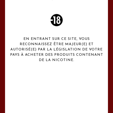
NOS COLLECTIONS
EN ENTRANT SUR CE SITE, VOUS
SAVEURS
RECONNAISSEZ ÊTRE MAJEUR(E) ET
AUTORISÉ(E) PAR LA LÉGISLATION DE VOTRE
Claude HENAUX Paris c'est une gamme de 12 e liquides premiums
uniques
PAYS À ACHETER DES PRODUITS CONTENANT
DE LA NICOTINE.