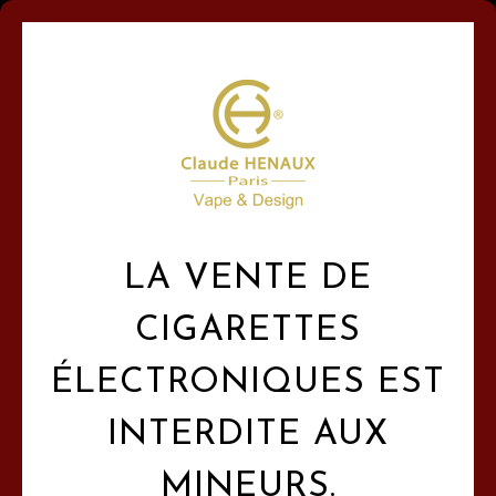
0,00
LA VENTE DE
CIGARETTES
ÉLECTRONIQUES EST
INTERDITE AUX
MINEURS.