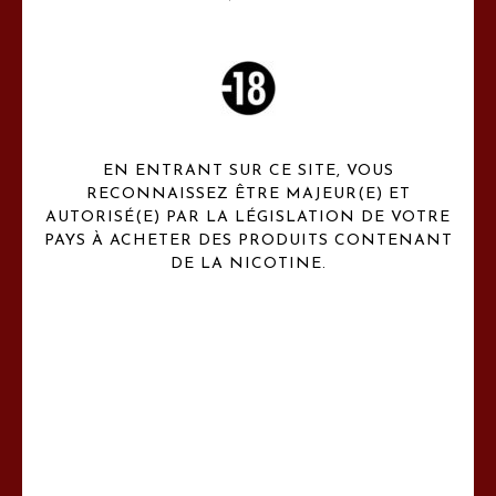
NOS COLLECTIONS
EN ENTRANT SUR CE SITE, VOUS
SAVEURS
RECONNAISSEZ ÊTRE MAJEUR(E) ET
AUTORISÉ(E) PAR LA LÉGISLATION DE VOTRE
Claude HENAUX Paris c'est une gamme de 12 e liquides premiums
uniques
PAYS À ACHETER DES PRODUITS CONTENANT
DE LA NICOTINE.