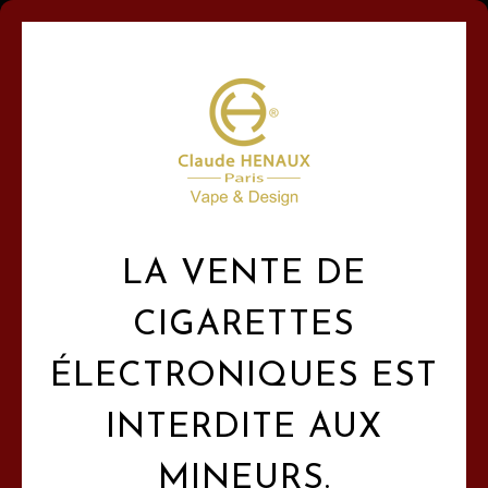
0,00
LA VENTE DE
CIGARETTES
ÉLECTRONIQUES EST
INTERDITE AUX
MINEURS.