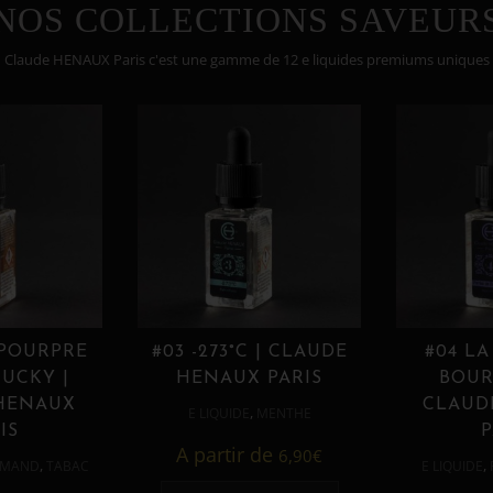
NOS COLLECTIONS SAVEUR
Claude HENAUX Paris c'est une gamme de 12 e liquides premiums uniques
 POURPRE
#03 -273°C | CLAUDE
#04 LA
UCKY |
HENAUX PARIS
BOUR
HENAUX
CLAUD
,
E LIQUIDE
MENTHE
IS
P
A partir de
6,90
€
,
,
MAND
TABAC
E LIQUIDE