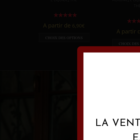
TH
A partir de
6,90
€
A partir
CHOIX DES OPTIONS
CHOIX DES
LA VENT
E