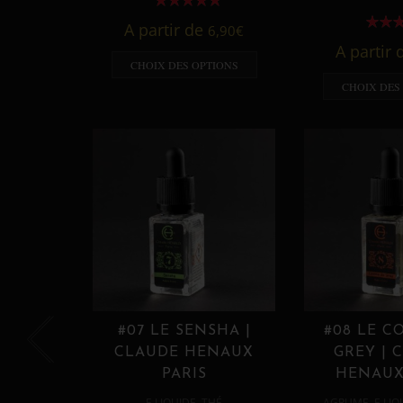
A partir de
6,90
€
A partir
CHOIX DES OPTIONS
CHOIX DES
#07 LE SENSHA |
#08 LE C
CLAUDE HENAUX
GREY | 
PARIS
HENAUX
,
,
E LIQUIDE
THÉ
AGRUME
E LIQ