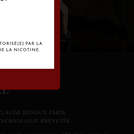
abrication
exclusives.
TORISÉ(E) PAR LA
E LA NICOTINE.
AL
CLAUDE HENAUX PARIS,
TECHNOLOGIE BREVETÉE