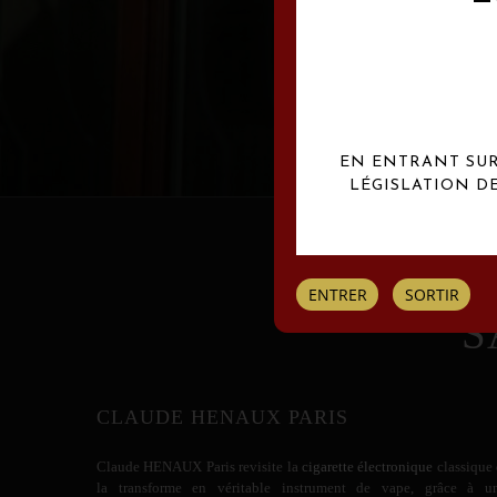
Les créations Claude
EN ENTRANT SUR 
LÉGISLATION D
ENTRER
SORTIR
S
CLAUDE HENAUX PARIS
Claude HENAUX
Paris revisite la
cigarette électronique
classique 
la transforme en véritable instrument de vape, grâce à u