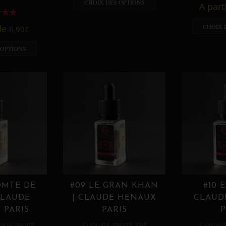
CHOIX DES OPTIONS
A part
CHOIX 
 de
6,90
€
 OPTIONS
OMTE DE
#09 LE GRAN KHAN
#10 
CLAUDE
| CLAUDE HENAUX
CLAUD
 PARIS
PARIS
P
,
,
,
,
UIDE
FRUITÉ
E LIQUIDE
FRUITÉ
THÉ
E LIQUID