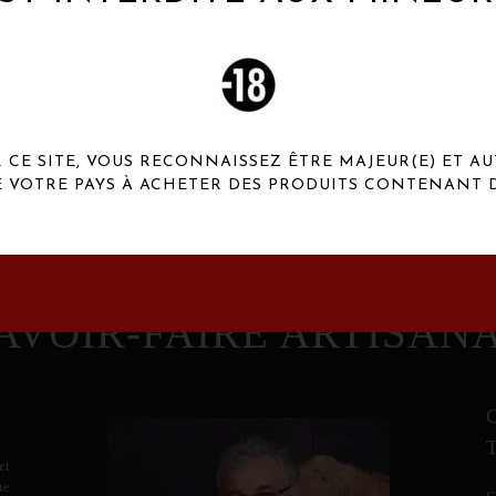
 Henaux Paris se démarquent par une originalité de
conception et une qualité de f
CE SITE, VOUS RECONNAISSEZ ÊTRE MAJEUR(E) ET AU
E VOTRE PAYS À ACHETER DES PRODUITS CONTENANT D
AVOIR-FAIRE ARTISAN
et
ne