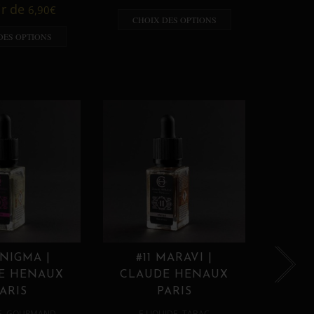
A p
ir de
6,90
€
CHOIX DES OPTIONS
CHO
DES OPTIONS
ENIGMA |
#11 MARAVI |
#12
E HENAUX
CLAUDE HENAUX
CLA
ARIS
PARIS
,
,
E
GOURMAND
E LIQUIDE
TABAC
E 