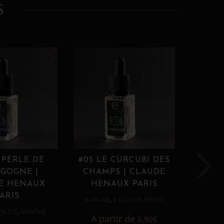
S
 PERLE DE
#05 LE CURCUBI DES
#06
GOGNE |
CHAMPS | CLAUDE
PROU
E HENAUX
HENAUX PARIS
HE
ARIS
,
,
AGRUME
E LIQUIDE
FRUITÉ
AGRUM
,
FRUITÉ
MENTHE
A partir de
6,90
€