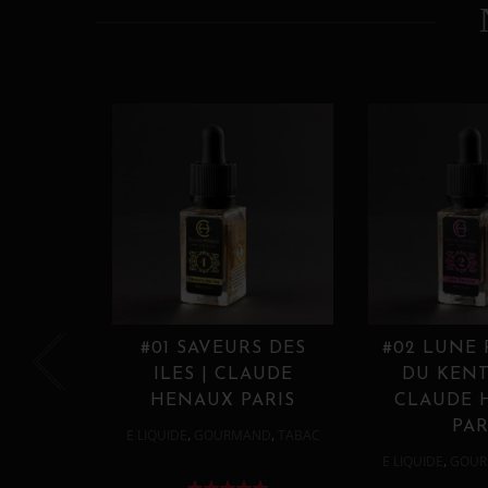
#01 SAVEURS DES
#02 LUNE
ILES | CLAUDE
DU KENT
HENAUX PARIS
CLAUDE 
PAR
,
,
E LIQUIDE
GOURMAND
TABAC
,
E LIQUIDE
GOUR