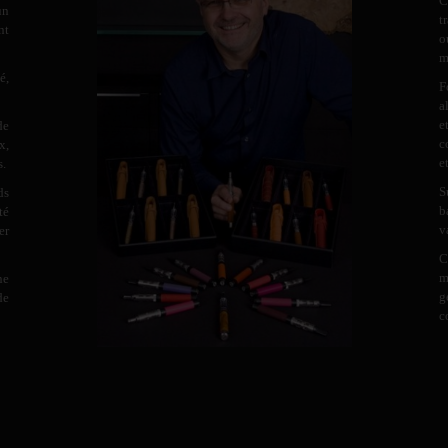
C
un
t
nt
o
m
é,
F
a
e
de
c
x,
e
s.
S
ds
b
té
v
er
C
m
ne
g
de
c