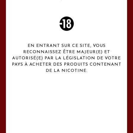
NOS COLLECTIONS
EN ENTRANT SUR CE SITE, VOUS
SAVEURS
RECONNAISSEZ ÊTRE MAJEUR(E) ET
AUTORISÉ(E) PAR LA LÉGISLATION DE VOTRE
Claude HENAUX Paris c'est une gamme de 12 e liquides premiums
uniques
PAYS À ACHETER DES PRODUITS CONTENANT
DE LA NICOTINE.