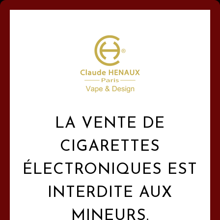
0,00
LA VENTE DE
CIGARETTES
ÉLECTRONIQUES EST
INTERDITE AUX
MINEURS.