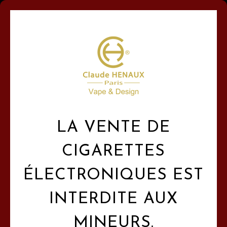
0,00
LA VENTE DE
CIGARETTES
ÉLECTRONIQUES EST
INTERDITE AUX
MINEURS.