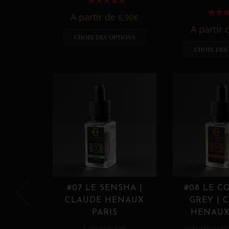
A partir de
6,90
€
A partir
CHOIX DES OPTIONS
CHOIX DES
#07 LE SENSHA |
#08 LE C
CLAUDE HENAUX
GREY | 
PARIS
HENAUX
,
,
E LIQUIDE
THÉ
AGRUME
E LIQ