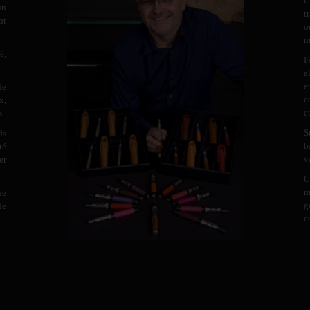
C
un
t
nt
o
m
é,
F
a
e
de
c
x,
e
s.
S
ds
b
té
v
er
C
m
ne
g
de
c