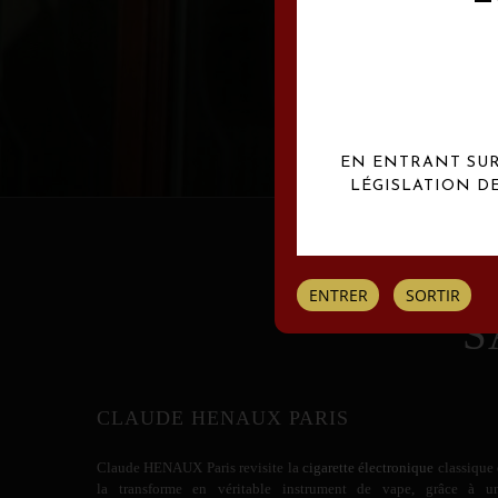
Les créations Claude
EN ENTRANT SUR 
LÉGISLATION D
ENTRER
SORTIR
S
CLAUDE HENAUX PARIS
Claude HENAUX
Paris revisite la
cigarette électronique
classique 
la transforme en véritable instrument de vape, grâce à u