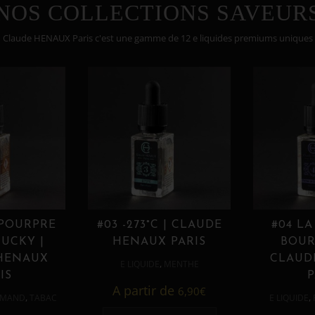
NOS COLLECTIONS SAVEUR
Claude HENAUX Paris c'est une gamme de 12 e liquides premiums uniques
 POURPRE
#03 -273°C | CLAUDE
#04 LA
UCKY |
HENAUX PARIS
BOUR
HENAUX
CLAUD
,
E LIQUIDE
MENTHE
IS
P
A partir de
6,90
€
,
,
MAND
TABAC
E LIQUIDE