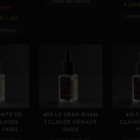
CHOIX DES OPTIONS
A part
CHOIX 
 de
6,90
€
 OPTIONS
OMTE DE
#09 LE GRAN KHAN
#10 
CLAUDE
| CLAUDE HENAUX
CLAUD
 PARIS
PARIS
P
,
,
,
,
UIDE
FRUITÉ
E LIQUIDE
FRUITÉ
THÉ
E LIQUID