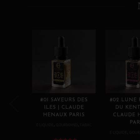
#01 SAVEURS DES
#02 LUNE
ILES | CLAUDE
DU KENT
HENAUX PARIS
CLAUDE 
PAR
,
,
E LIQUIDE
GOURMAND
TABAC
,
E LIQUIDE
GOUR