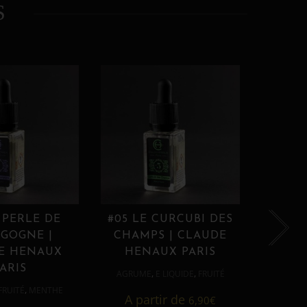
S
 PERLE DE
#05 LE CURCUBI DES
#06
GOGNE |
CHAMPS | CLAUDE
PROU
E HENAUX
HENAUX PARIS
HE
ARIS
,
,
AGRUME
E LIQUIDE
FRUITÉ
AGRUM
,
FRUITÉ
MENTHE
A partir de
6,90
€