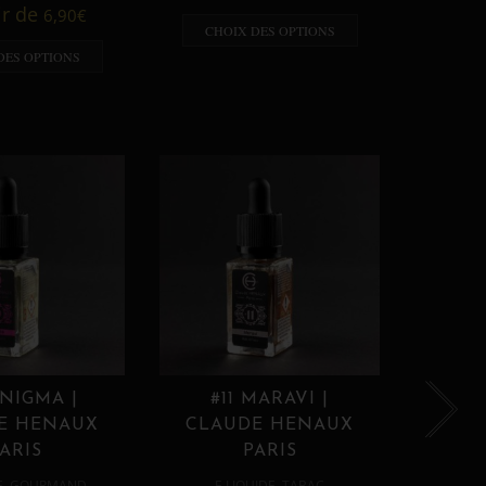
A p
ir de
6,90
€
CHOIX DES OPTIONS
CHO
DES OPTIONS
ENIGMA |
#11 MARAVI |
#12
E HENAUX
CLAUDE HENAUX
CLA
ARIS
PARIS
,
,
E
GOURMAND
E LIQUIDE
TABAC
E 