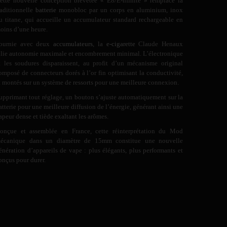
ette nouvelle conception brevetée « E8/E-nfinite » remplace la
raditionnelle
batterie
monobloc par un corps en aluminium, inox
u titane, qui accueille un accumulateur standard rechargeable en
oins d’une heure.
ournie avec deux
accumulateurs
, la
e-cigarette
Claude Henaux
llie autonomie maximale et encombrement minimal. L’électronique
t les soudures disparaissent, au profit d’un mécanisme original
omposé de connecteurs dorés à l’or fin optimisant la conductivité,
t montés sur un système de ressorts pour une meilleure connexion.
upprimant tout réglage, un bouton s’ajuste automatiquement sur la
atterie pour une meilleure diffusion de l’énergie, générant ainsi une
apeur dense et tiède exaltant les arômes.
onçue et assemblée en France, cette réinterprétation du Mod
écanique dans un diamètre de 15mm constitue une nouvelle
énération d’appareils de vape : plus élégants, plus performants et
onçus pour durer.