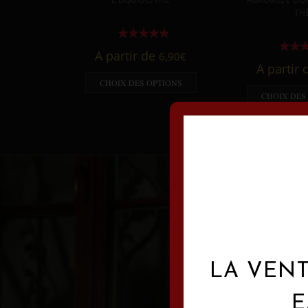
TH
A partir de
6,90
€
A partir
CHOIX DES OPTIONS
CHOIX DES
LA VENT
E