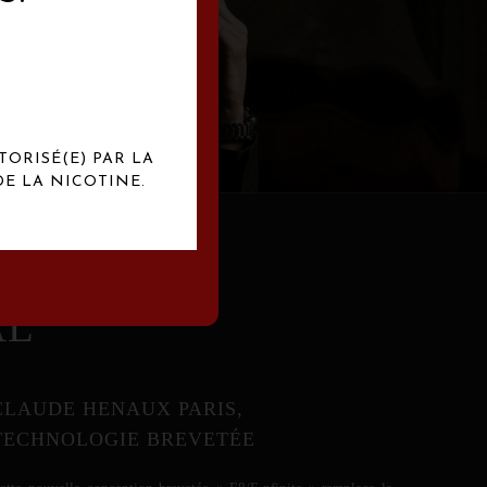
abrication
exclusives.
TORISÉ(E) PAR LA
E LA NICOTINE.
AL
CLAUDE HENAUX PARIS,
TECHNOLOGIE BREVETÉE