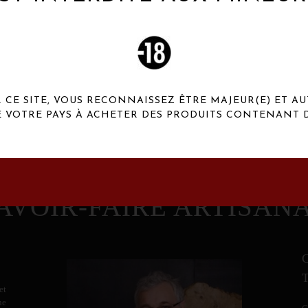
 Henaux Paris se démarquent par une originalité de
conception et une qualité de f
CE SITE, VOUS RECONNAISSEZ ÊTRE MAJEUR(E) ET AU
E VOTRE PAYS À ACHETER DES PRODUITS CONTENANT D
AVOIR-FAIRE ARTISAN
et
ne