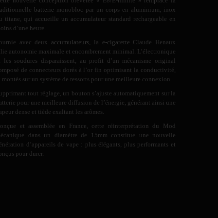
ette nouvelle conception brevetée « E8/E-nfinite » remplace la
raditionnelle
batterie
monobloc par un corps en aluminium, inox
u titane, qui accueille un accumulateur standard rechargeable en
oins d’une heure.
ournie avec deux
accumulateurs
, la
e-cigarette
Claude Henaux
llie autonomie maximale et encombrement minimal. L’électronique
t les soudures disparaissent, au profit d’un mécanisme original
omposé de connecteurs dorés à l’or fin optimisant la conductivité,
t montés sur un système de ressorts pour une meilleure connexion.
upprimant tout réglage, un bouton s’ajuste automatiquement sur la
atterie pour une meilleure diffusion de l’énergie, générant ainsi une
apeur dense et tiède exaltant les arômes.
onçue et assemblée en France, cette réinterprétation du Mod
écanique dans un diamètre de 15mm constitue une nouvelle
énération d’appareils de vape : plus élégants, plus performants et
onçus pour durer.