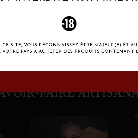
 Henaux Paris se démarquent par une originalité de
conception et une qualité de f
CE SITE, VOUS RECONNAISSEZ ÊTRE MAJEUR(E) ET AU
E VOTRE PAYS À ACHETER DES PRODUITS CONTENANT D
AVOIR-FAIRE ARTISAN
et
ne