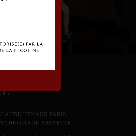
abrication
exclusives.
TORISÉ(E) PAR LA
E LA NICOTINE.
AL
CLAUDE HENAUX PARIS,
TECHNOLOGIE BREVETÉE