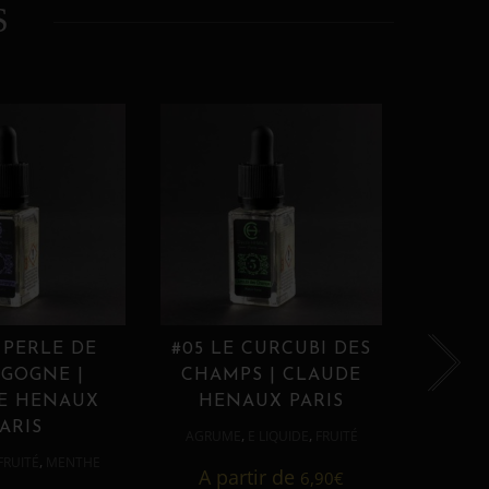
S
 PERLE DE
#05 LE CURCUBI DES
#06
GOGNE |
CHAMPS | CLAUDE
PROU
E HENAUX
HENAUX PARIS
HE
ARIS
,
,
AGRUME
E LIQUIDE
FRUITÉ
AGRUM
,
FRUITÉ
MENTHE
A partir de
6,90
€