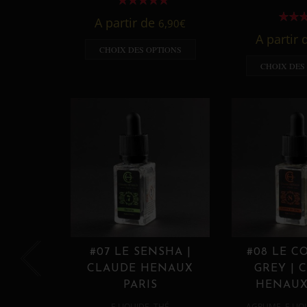
A partir de
6,90
€
A partir
CHOIX DES OPTIONS
CHOIX DES
#07 LE SENSHA |
#08 LE C
CLAUDE HENAUX
GREY | 
PARIS
HENAUX
,
,
E LIQUIDE
THÉ
AGRUME
E LIQ