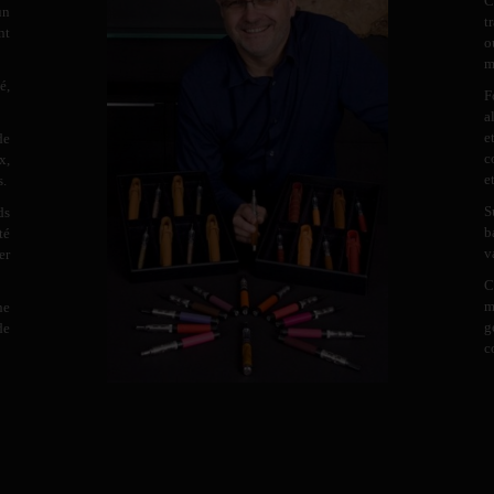
C
un
t
nt
o
m
é,
F
a
e
de
c
x,
e
s.
S
ds
b
té
v
er
C
m
ne
g
de
c