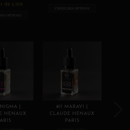
A p
ir de
6,90
€
CHOIX DES OPTIONS
CHO
DES OPTIONS
ENIGMA |
#11 MARAVI |
#12
E HENAUX
CLAUDE HENAUX
CLA
ARIS
PARIS
,
,
E
GOURMAND
E LIQUIDE
TABAC
E 