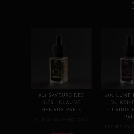
#01 SAVEURS DES
#02 LUNE
ILES | CLAUDE
DU KENT
HENAUX PARIS
CLAUDE 
PAR
,
,
E LIQUIDE
GOURMAND
TABAC
,
E LIQUIDE
GOUR