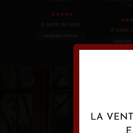
TH
A partir de
6,90
€
A partir
CHOIX DES OPTIONS
CHOIX DES
LA VENT
E