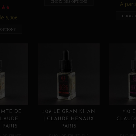
CHOIX DES OPTIONS
A part
CHOIX 
 de
6,90
€
 OPTIONS
OMTE DE
#09 LE GRAN KHAN
#10 
CLAUDE
| CLAUDE HENAUX
CLAUD
 PARIS
PARIS
P
,
,
,
,
UIDE
FRUITÉ
E LIQUIDE
FRUITÉ
THÉ
E LIQUID