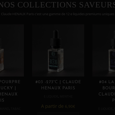
NOS COLLECTIONS SAVEUR
Claude HENAUX Paris c'est une gamme de 12 e liquides premiums uniques
 POURPRE
#03 -273°C | CLAUDE
#04 LA
UCKY |
HENAUX PARIS
BOUR
HENAUX
CLAUD
,
E LIQUIDE
MENTHE
IS
P
A partir de
6,90
€
,
,
MAND
TABAC
E LIQUIDE