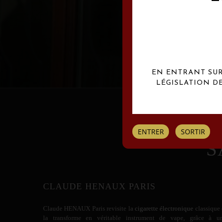
Les créations Claude
EN ENTRANT SUR 
LÉGISLATION D
ENTRER
SORTIR
S
CLAUDE HENAUX PARIS
Claude HENAUX
Paris revisite la
cigarette électronique
classique 
la transforme en véritable instrument de vape, grâce à u