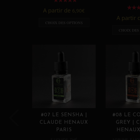
A partir de
6,90
€
A partir
CHOIX DES OPTIONS
CHOIX DES
#07 LE SENSHA |
#08 LE C
CLAUDE HENAUX
GREY | 
PARIS
HENAUX
,
,
E LIQUIDE
THÉ
AGRUME
E LIQ