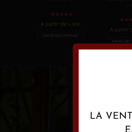
TH
A partir de
6,90
€
A partir
CHOIX DES OPTIONS
CHOIX DES
LA VENT
E