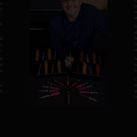
C
un
t
nt
o
m
é,
F
a
e
de
c
x,
e
s.
S
ds
b
té
v
er
C
m
ne
g
de
c