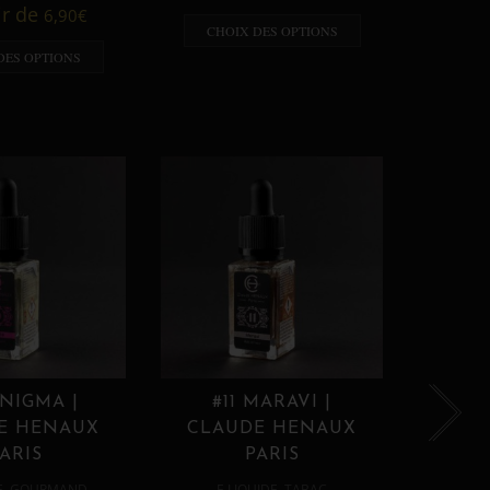
A p
ir de
6,90
€
CHOIX DES OPTIONS
CHO
DES OPTIONS
ENIGMA |
#11 MARAVI |
#12
E HENAUX
CLAUDE HENAUX
CLA
ARIS
PARIS
,
,
E
GOURMAND
E LIQUIDE
TABAC
E 