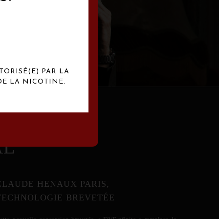
abrication
exclusives.
TORISÉ(E) PAR LA
E LA NICOTINE.
AL
CLAUDE HENAUX PARIS,
TECHNOLOGIE BREVETÉE