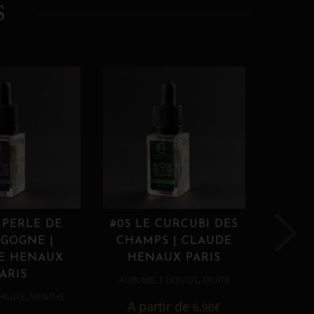
S
 PERLE DE
#05 LE CURCUBI DES
#06
GOGNE |
CHAMPS | CLAUDE
PROU
E HENAUX
HENAUX PARIS
HE
ARIS
,
,
AGRUME
E LIQUIDE
FRUITÉ
AGRUM
,
FRUITÉ
MENTHE
A partir de
6,90
€