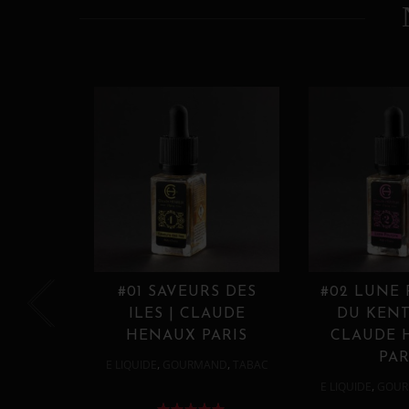
#01 SAVEURS DES
#02 LUNE
ILES | CLAUDE
DU KENT
HENAUX PARIS
CLAUDE 
PAR
,
,
E LIQUIDE
GOURMAND
TABAC
,
E LIQUIDE
GOUR