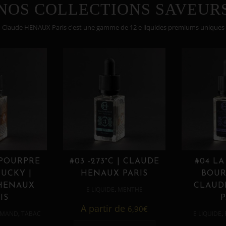
NOS COLLECTIONS SAVEUR
Claude HENAUX Paris c'est une gamme de 12 e liquides premiums uniques
 POURPRE
#03 -273°C | CLAUDE
#04 LA
UCKY |
HENAUX PARIS
BOUR
HENAUX
CLAUD
,
E LIQUIDE
MENTHE
IS
P
A partir de
6,90
€
,
,
MAND
TABAC
E LIQUIDE