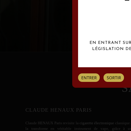
Les créations Claude
EN ENTRANT SUR 
LÉGISLATION D
ENTRER
SORTIR
S
CLAUDE HENAUX PARIS
Claude HENAUX
Paris revisite la
cigarette électronique
classique 
la transforme en véritable instrument de vape, grâce à u