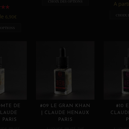
CHOIX DES OPTIONS
A part
CHOIX 
 de
6,90
€
 OPTIONS
OMTE DE
#09 LE GRAN KHAN
#10 
CLAUDE
| CLAUDE HENAUX
CLAUD
 PARIS
PARIS
P
,
,
,
,
UIDE
FRUITÉ
E LIQUIDE
FRUITÉ
THÉ
E LIQUID