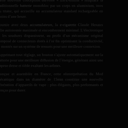
ette nouvelle conception brevetée « E8/E-nfinite » remplace la
raditionnelle
batterie
monobloc par un corps en aluminium, inox
u titane, qui accueille un accumulateur standard rechargeable en
oins d’une heure.
ournie avec deux
accumulateurs
, la
e-cigarette
Claude Henaux
llie autonomie maximale et encombrement minimal. L’électronique
t les soudures disparaissent, au profit d’un mécanisme original
omposé de connecteurs dorés à l’or fin optimisant la conductivité,
t montés sur un système de ressorts pour une meilleure connexion.
upprimant tout réglage, un bouton s’ajuste automatiquement sur la
atterie pour une meilleure diffusion de l’énergie, générant ainsi une
apeur dense et tiède exaltant les arômes.
onçue et assemblée en France, cette réinterprétation du Mod
écanique dans un diamètre de 15mm constitue une nouvelle
énération d’appareils de vape : plus élégants, plus performants et
onçus pour durer.