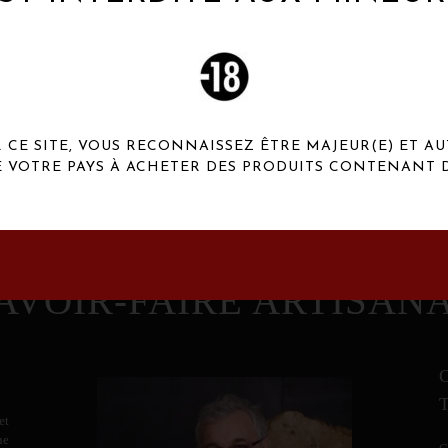
 Henaux Paris se démarquent par une originalité de
conception et une qualité de f
CE SITE, VOUS RECONNAISSEZ ÊTRE MAJEUR(E) ET AU
E VOTRE PAYS À ACHETER DES PRODUITS CONTENANT D
AVOIR-FAIRE ARTISAN
et
ne