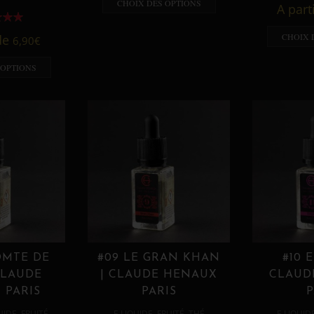
CHOIX DES OPTIONS
A part
CHOIX 
 de
6,90
€
 OPTIONS
OMTE DE
#09 LE GRAN KHAN
#10 
CLAUDE
| CLAUDE HENAUX
CLAUD
 PARIS
PARIS
P
,
,
,
,
UIDE
FRUITÉ
E LIQUIDE
FRUITÉ
THÉ
E LIQUID