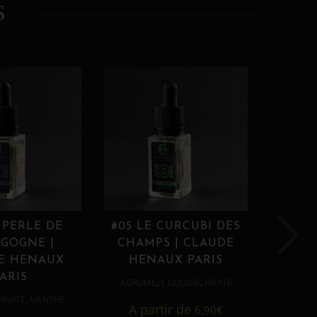
S
 PERLE DE
#05 LE CURCUBI DES
#06
GOGNE |
CHAMPS | CLAUDE
PROU
E HENAUX
HENAUX PARIS
HE
ARIS
,
,
AGRUME
E LIQUIDE
FRUITÉ
AGRUM
,
FRUITÉ
MENTHE
A partir de
6,90
€