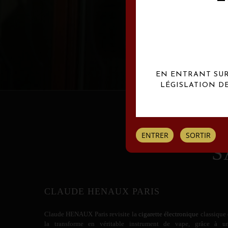
Les créations Claude
EN ENTRANT SUR 
LÉGISLATION D
ENTRER
SORTIR
S
CLAUDE HENAUX PARIS
Claude HENAUX
Paris revisite la
cigarette électronique
classique 
la transforme en véritable instrument de vape, grâce à u