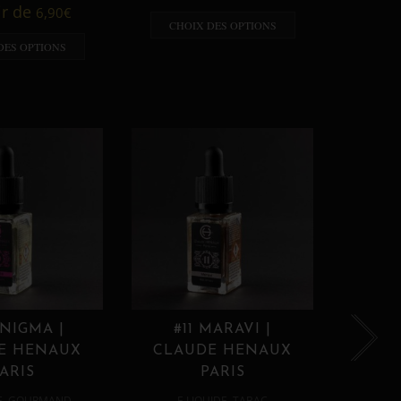
A p
ir de
6,90
€
CHOIX DES OPTIONS
CHO
DES OPTIONS
ENIGMA |
#11 MARAVI |
#12
E HENAUX
CLAUDE HENAUX
CLA
ARIS
PARIS
,
,
E
GOURMAND
E LIQUIDE
TABAC
E 