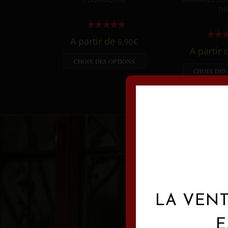
TH
A partir de
6,90
€
A partir
CHOIX DES OPTIONS
CHOIX DES
LA VENT
E