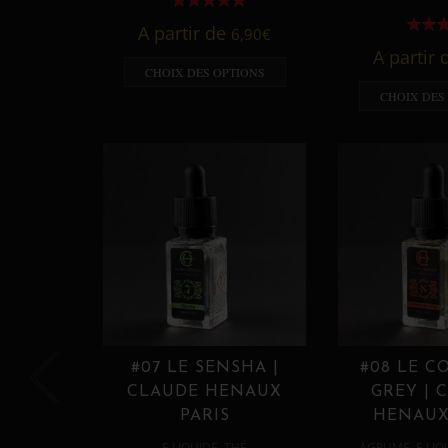
A partir de
6,90
€
A partir
CHOIX DES OPTIONS
CHOIX DES
#07 LE SENSHA |
#08 LE C
CLAUDE HENAUX
GREY | 
PARIS
HENAUX
,
,
E LIQUIDE
THÉ
AGRUME
E LIQ