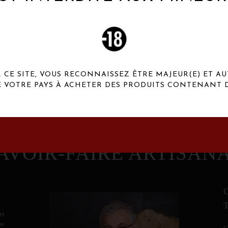
 Henaux Paris se démarquent par une originalité de
conception et une qualité de f
CE SITE, VOUS RECONNAISSEZ ÊTRE MAJEUR(E) ET AU
E VOTRE PAYS À ACHETER DES PRODUITS CONTENANT D
AVOIR-FAIRE ARTISAN
et
ne