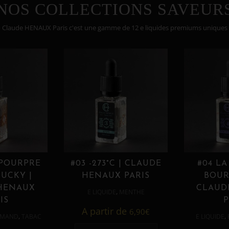
NOS COLLECTIONS SAVEUR
Claude HENAUX Paris c'est une gamme de 12 e liquides premiums uniques
 POURPRE
#03 -273°C | CLAUDE
#04 LA
UCKY |
HENAUX PARIS
BOUR
HENAUX
CLAUD
,
E LIQUIDE
MENTHE
IS
P
A partir de
6,90
€
,
,
MAND
TABAC
E LIQUIDE