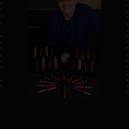
C
un
t
nt
o
m
é,
F
a
e
de
c
x,
e
s.
S
ds
b
té
v
er
C
m
ne
g
de
c