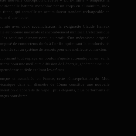
ette nouvelle conception brevetée « E8/E-nfinite » remplace la
raditionnelle
batterie
monobloc par un corps en aluminium, inox
u titane, qui accueille un accumulateur standard rechargeable en
oins d’une heure.
ournie avec deux
accumulateurs
, la
e-cigarette
Claude Henaux
llie autonomie maximale et encombrement minimal. L’électronique
t les soudures disparaissent, au profit d’un mécanisme original
omposé de connecteurs dorés à l’or fin optimisant la conductivité,
t montés sur un système de ressorts pour une meilleure connexion.
upprimant tout réglage, un bouton s’ajuste automatiquement sur la
atterie pour une meilleure diffusion de l’énergie, générant ainsi une
apeur dense et tiède exaltant les arômes.
onçue et assemblée en France, cette réinterprétation du Mod
écanique dans un diamètre de 15mm constitue une nouvelle
énération d’appareils de vape : plus élégants, plus performants et
onçus pour durer.