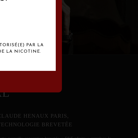
abrication
exclusives.
TORISÉ(E) PAR LA
E LA NICOTINE.
AL
CLAUDE HENAUX PARIS,
TECHNOLOGIE BREVETÉE