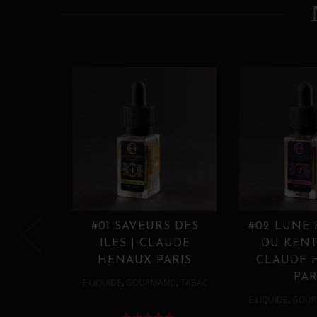
#01 SAVEURS DES
#02 LUNE
ILES | CLAUDE
DU KENT
HENAUX PARIS
CLAUDE 
PAR
,
,
E LIQUIDE
GOURMAND
TABAC
,
E LIQUIDE
GOUR