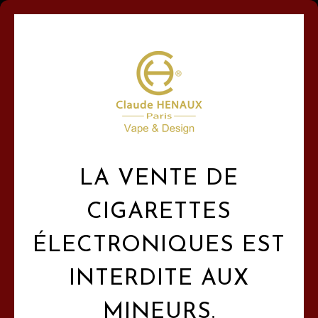
0,00
LA VENTE DE
CIGARETTES
ÉLECTRONIQUES EST
INTERDITE AUX
MINEURS.