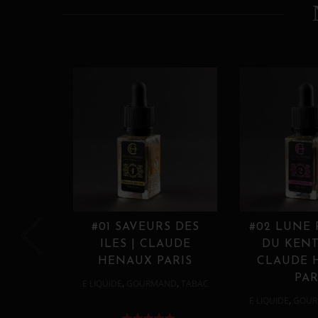
#01 SAVEURS DES
#02 LUNE
ILES | CLAUDE
DU KENT
HENAUX PARIS
CLAUDE 
PAR
,
,
E LIQUIDE
GOURMAND
TABAC
,
E LIQUIDE
GOUR