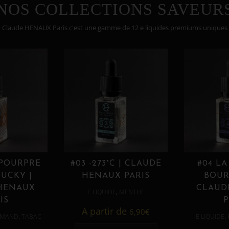
NOS COLLECTIONS SAVEUR
Claude HENAUX Paris c'est une gamme de 12 e liquides premiums uniques
 POURPRE
#03 -273°C | CLAUDE
#04 LA
UCKY |
HENAUX PARIS
BOUR
HENAUX
CLAUD
,
E LIQUIDE
MENTHE
IS
P
A partir de
6,90
€
,
,
MAND
TABAC
E LIQUIDE