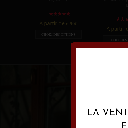
TH
A partir de
6,90
€
A partir
CHOIX DES OPTIONS
CHOIX DES
LA VENT
E