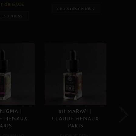
A p
ir de
6,90
€
CHOIX DES OPTIONS
CHO
DES OPTIONS
ENIGMA |
#11 MARAVI |
#12
E HENAUX
CLAUDE HENAUX
CLA
ARIS
PARIS
,
,
E
GOURMAND
E LIQUIDE
TABAC
E 