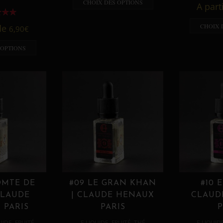
CHOIX DES OPTIONS
A part
CHOIX 
 de
6,90
€
 OPTIONS
OMTE DE
#09 LE GRAN KHAN
#10 
CLAUDE
| CLAUDE HENAUX
CLAUD
 PARIS
PARIS
P
,
,
,
,
UIDE
FRUITÉ
E LIQUIDE
FRUITÉ
THÉ
E LIQUID