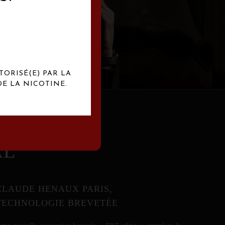
abrication
exclusives.
TORISÉ(E) PAR LA
E LA NICOTINE.
AL
CLAUDE HENAUX PARIS,
TECHNOLOGIE BREVETÉE