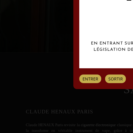
Les créations Claude
EN ENTRANT SUR 
LÉGISLATION D
ENTRER
SORTIR
S
CLAUDE HENAUX PARIS
Claude HENAUX
Paris revisite la
cigarette électronique
classique 
la transforme en véritable instrument de vape, grâce à u