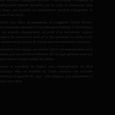
ette nouvelle conception brevetée « E8/E-nfinite » remplace la
raditionnelle
batterie
monobloc par un corps en aluminium, inox
u titane, qui accueille un accumulateur standard rechargeable en
oins d’une heure.
ournie avec deux
accumulateurs
, la
e-cigarette
Claude Henaux
llie autonomie maximale et encombrement minimal. L’électronique
t les soudures disparaissent, au profit d’un mécanisme original
omposé de connecteurs dorés à l’or fin optimisant la conductivité,
t montés sur un système de ressorts pour une meilleure connexion.
upprimant tout réglage, un bouton s’ajuste automatiquement sur la
atterie pour une meilleure diffusion de l’énergie, générant ainsi une
apeur dense et tiède exaltant les arômes.
onçue et assemblée en France, cette réinterprétation du Mod
écanique dans un diamètre de 15mm constitue une nouvelle
énération d’appareils de vape : plus élégants, plus performants et
onçus pour durer.