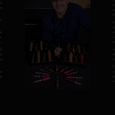
C
un
t
nt
o
m
é,
F
a
e
de
c
x,
e
s.
S
ds
b
té
v
er
C
m
ne
g
de
c