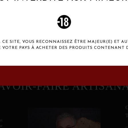
 Henaux Paris se démarquent par une originalité de
conception et une qualité de f
CE SITE, VOUS RECONNAISSEZ ÊTRE MAJEUR(E) ET AU
E VOTRE PAYS À ACHETER DES PRODUITS CONTENANT D
AVOIR-FAIRE ARTISAN
et
ne