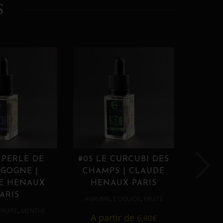
S
 PERLE DE
#05 LE CURCUBI DES
#06
GOGNE |
CHAMPS | CLAUDE
PROU
E HENAUX
HENAUX PARIS
HE
ARIS
,
,
AGRUME
E LIQUIDE
FRUITÉ
AGRUM
,
FRUITÉ
MENTHE
A partir de
6,90
€