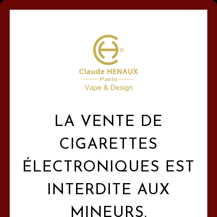
0,00
LA VENTE DE
CIGARETTES
ÉLECTRONIQUES EST
INTERDITE AUX
MINEURS.