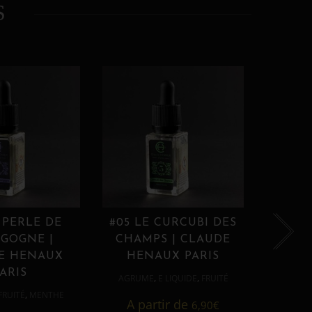
S
 PERLE DE
#05 LE CURCUBI DES
#06
GOGNE |
CHAMPS | CLAUDE
PROU
E HENAUX
HENAUX PARIS
HE
ARIS
,
,
AGRUME
E LIQUIDE
FRUITÉ
AGRUM
,
FRUITÉ
MENTHE
A partir de
6,90
€