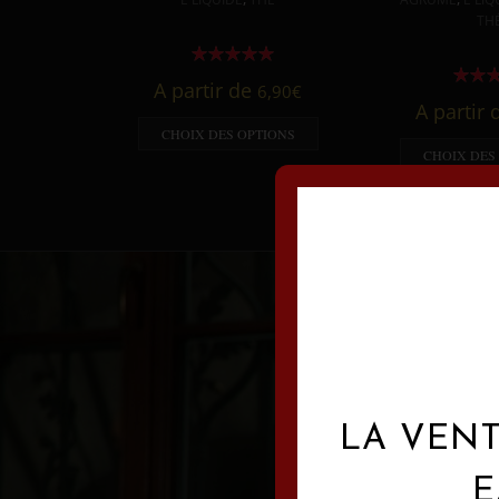
TH
A partir de
6,90
€
A partir
CHOIX DES OPTIONS
CHOIX DES
LA VENT
E