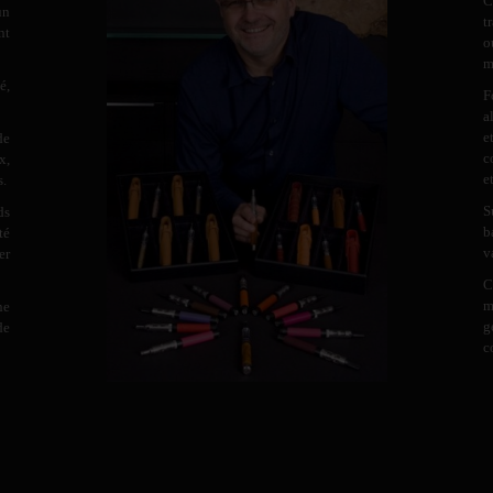
C
un
t
nt
o
m
é,
F
a
e
de
c
x,
e
s.
S
ds
b
té
v
er
C
m
ne
g
de
c