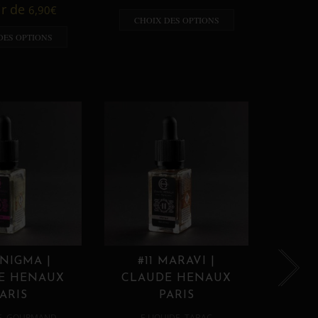
A p
ir de
6,90
€
CHOIX DES OPTIONS
CHO
DES OPTIONS
ENIGMA |
#11 MARAVI |
#12
E HENAUX
CLAUDE HENAUX
CLA
ARIS
PARIS
,
,
E
GOURMAND
E LIQUIDE
TABAC
E 