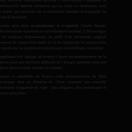
ette nouvelle conception brevetée « E8/E-nfinite » remplace la
raditionnelle
batterie
monobloc par un corps en aluminium, inox
u titane, qui accueille un accumulateur standard rechargeable en
oins d’une heure.
ournie avec deux
accumulateurs
, la
e-cigarette
Claude Henaux
llie autonomie maximale et encombrement minimal. L’électronique
t les soudures disparaissent, au profit d’un mécanisme original
omposé de connecteurs dorés à l’or fin optimisant la conductivité,
t montés sur un système de ressorts pour une meilleure connexion.
upprimant tout réglage, un bouton s’ajuste automatiquement sur la
atterie pour une meilleure diffusion de l’énergie, générant ainsi une
apeur dense et tiède exaltant les arômes.
onçue et assemblée en France, cette réinterprétation du Mod
écanique dans un diamètre de 15mm constitue une nouvelle
énération d’appareils de vape : plus élégants, plus performants et
onçus pour durer.