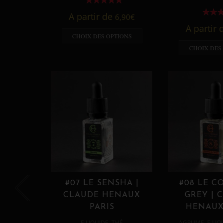
A partir de
6,90
€
A partir
CHOIX DES OPTIONS
CHOIX DES
#07 LE SENSHA |
#08 LE C
CLAUDE HENAUX
GREY | 
PARIS
HENAUX
,
,
E LIQUIDE
THÉ
AGRUME
E LIQ