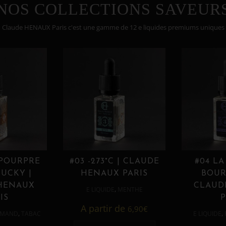
NOS COLLECTIONS SAVEUR
Claude HENAUX Paris c'est une gamme de 12 e liquides premiums uniques
 POURPRE
#03 -273°C | CLAUDE
#04 LA
UCKY |
HENAUX PARIS
BOUR
HENAUX
CLAUD
,
E LIQUIDE
MENTHE
IS
P
A partir de
6,90
€
,
,
MAND
TABAC
E LIQUIDE