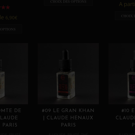
CHOIX DES OPTIONS
A part
CHOIX 
 de
6,90
€
 OPTIONS
OMTE DE
#09 LE GRAN KHAN
#10 
CLAUDE
| CLAUDE HENAUX
CLAUD
 PARIS
PARIS
P
,
,
,
,
UIDE
FRUITÉ
E LIQUIDE
FRUITÉ
THÉ
E LIQUID