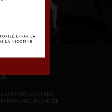
abrication
exclusives.
TORISÉ(E) PAR LA
E LA NICOTINE.
AL
CLAUDE HENAUX PARIS,
TECHNOLOGIE BREVETÉE