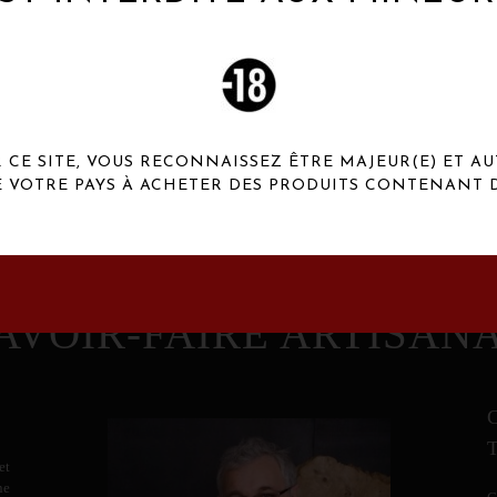
 Henaux Paris se démarquent par une originalité de
conception et une qualité de f
CE SITE, VOUS RECONNAISSEZ ÊTRE MAJEUR(E) ET AU
E VOTRE PAYS À ACHETER DES PRODUITS CONTENANT D
AVOIR-FAIRE ARTISAN
et
ne