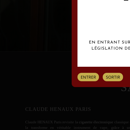
Les créations Claude
EN ENTRANT SUR 
LÉGISLATION D
ENTRER
SORTIR
S
CLAUDE HENAUX PARIS
Claude HENAUX
Paris revisite la
cigarette électronique
classique 
la transforme en véritable instrument de vape, grâce à u