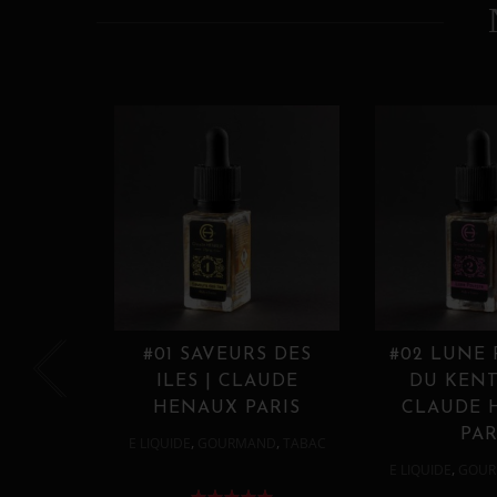
#01 SAVEURS DES
#02 LUNE
ILES | CLAUDE
DU KENT
HENAUX PARIS
CLAUDE 
PAR
,
,
E LIQUIDE
GOURMAND
TABAC
,
E LIQUIDE
GOUR